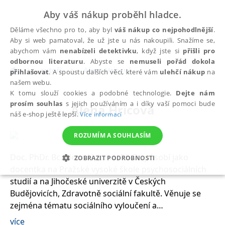
Aby váš nákup proběhl hladce.
Děláme všechno pro to, aby byl
váš nákup co nejpohodlnější
.
Aby si web pamatoval, že už jste u nás nakoupili. Snažíme se,
abychom vám
nenabízeli detektivku
, když jste si
přišli pro
odbornou literaturu
. Abyste se
nemuseli pořád dokola
autoři
Alena Hricová
přihlašovat
. A spoustu dalších věcí, které vám
ulehčí nákup
na
našem webu.
K tomu slouží cookies a podobné technologie.
Dejte nám
prosím souhlas
s jejich používáním a i díky vaší pomoci bude
Alena Hricová
náš e-shop ještě lepší.
Více informací
ROZUMÍM A SOUHLASÍM
Doc. PhDr. Bc. Alena Hricová, Ph.D., působí jako
ZOBRAZIT PODROBNOSTI
docentka na Pražské vysoké škole psychosociálních
NEZBYTNÉ
ANALYTICKÉ
MARKETINGOVÉ
studií a na Jihočeské univerzitě v Českých
Budějovicích, Zdravotně sociální fakultě. Věnuje se
FUNKČNÍ
NEZAŘAZENÉ SOUBORY
zejména tématu sociálního vyloučení a
marginalizovaných skupin. Současně působí jako
více