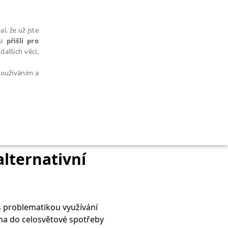
l, že už jste
si
přišli pro
dalších věcí,
 používáním a
AŘAZENÉ SOUBORY
alternativní
 problematikou využívání
bytně nutných souborů cookie správně používat.
éma do celosvětové spotřeby