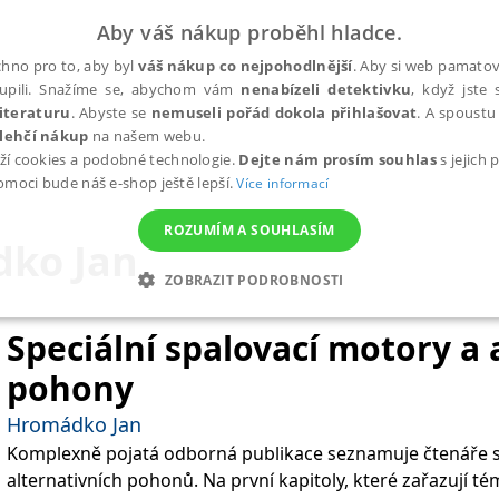
Aby váš nákup proběhl hladce.
hno pro to, aby byl
váš nákup co nejpohodlnější
. Aby si web pamatova
upili. Snažíme se, abychom vám
nenabízeli detektivku
, když jste 
iteraturu
. Abyste se
nemuseli pořád dokola přihlašovat
. A spoustu 
lehčí nákup
na našem webu.
ží cookies a podobné technologie.
Dejte nám prosím souhlas
s jejich
pomoci bude náš e-shop ještě lepší.
Více informací
ROZUMÍM A SOUHLASÍM
ko Jan
ZOBRAZIT PODROBNOSTI
ANALYTICKÉ
MARKETINGOVÉ
FUNKČNÍ
NEZ
Speciální spalovací motory a 
pohony
Nezbytné
Analytické
Marketingové
Funkční
Nezařazené soubory
Hromádko Jan
Komplexně pojatá odborná publikace seznamuje čtenáře s
h stránek, jako je přihlášení uživatele a správa účtu. Webové stránky nelze bez nez
alternativních pohonů. Na první kapitoly, které zařazují t