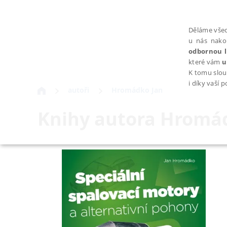
Děláme všec
u nás nako
odbornou l
které vám
u
K tomu slou
i díky vaší 
autoři
Hromádko Jan
Knihy autora
Hromád
NEZBYTNÉ
Nezbytně nutné soubory cookie umožňují základní funkce webovýc
Provider /