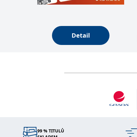
web.
Corporation
.grada.cz
MUID
1 rok
Tento soubor cook
Microsoft
synchronizuje s
Corporation
.clarity.ms
Detail
sid
.seznam.cz
1 měsíc
Toto je velmi bě
_gcl_au
3 měsíce
Tento soubor co
Google LLC
uživatel mohl v
.grada.cz
MR
7 dní
Toto je soubor c
Microsoft
Corporation
.c.bing.com
_uetvid
1 rok
Toto je soubor c
Microsoft
náš web.
Corporation
.grada.cz
test_cookie
15 minut
Tento soubor coo
Google LLC
.doubleclick.net
IDE
1 rok
Tento soubor co
Google LLC
uživatel mohl v
.doubleclick.net
uid
.adform.net
2 měsíce
Tento soubor co
analýze a hlášení
99 % TITULŮ
SKLADEM