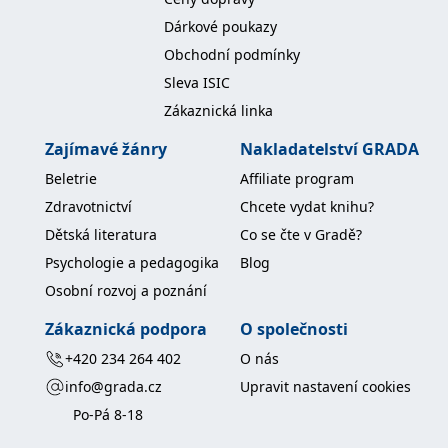
koncový uživatel používá
webové stránky a
Dárkové poukazy
jakoukoli reklamu,
kterou koncový uživatel
Obchodní podmínky
mohl vidět před
návštěvou uvedeného
Sleva ISIC
webu.
Zákaznická linka
MR
7 dní
Toto je soubor cookie
Microsoft
první strany společnosti
Corporation
Zajímavé žánry
Nakladatelství GRADA
Microsoft MSN, který
.c.bing.com
používáme k měření
Beletrie
Affiliate program
používání webu pro
interní analýzu.
Zdravotnictví
Chcete vydat knihu?
_uetvid
1 rok
Toto je soubor cookie
Microsoft
Dětská literatura
Co se čte v Gradě?
využívaný společností
Corporation
Microsoft Bing Ads a je
.grada.cz
Psychologie a pedagogika
Blog
sledovacím souborem
cookie. Umožňuje nám
Osobní rozvoj a poznání
komunikovat s
uživatelem, který již dříve
navštívil náš web.
Zákaznická podpora
O společnosti
test_cookie
15 minut
Tento soubor cookie
Google LLC
+420 234 264 402
O nás
nastavuje společnost
.doubleclick.net
DoubleClick (kterou
info@grada.cz
Upravit nastavení cookies
vlastní společnost
Google), aby zjistila, zda
Po-Pá 8-18
prohlížeč návštěvníka
webu podporuje
soubory cookie.