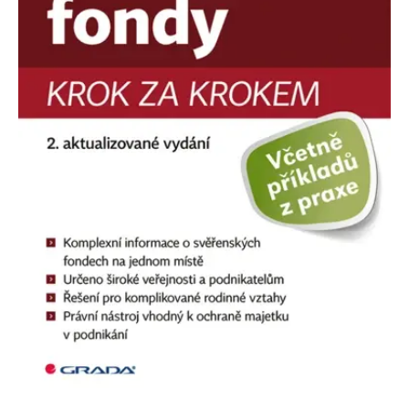
Nezbytné
Analytické
Marketingové
Funkční
Nezařazené soubory
Nezbytně nutné soubory cookie umožňují základní funkce webových
stránek, jako je přihlášení uživatele a správa účtu. Webové stránky nelze
bez nezbytně nutných souborů cookie správně používat.
Provider /
Název
Vyprší
Popis
Doména
CookieScriptConsent
1 měsíc
Tento soubor
CookieScript
cookie
www.grada.cz
používá
služba
Cookie-
Script.com k
zapamatování
předvoleb
souhlasu se
soubory
cookie
návštěvníků.
Je nutné, aby
banner
cookie
Cookie-
Script.com
fungoval