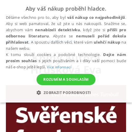
Aby váš nákup proběhl hladce.
Děláme všechno pro to, aby byl
váš nákup co nejpohodlnější
.
Aby si web pamatoval, že už jste u nás nakoupili. Snažíme se,
abychom vám
nenabízeli detektivku
, když jste si
přišli pro
odbornou literaturu
. Abyste se
nemuseli pořád dokola
autoři
Hrušková Eva
přihlašovat
. A spoustu dalších věcí, které vám
ulehčí nákup
na
našem webu.
Knihy autora
K tomu slouží cookies a podobné technologie.
Dejte nám
prosím souhlas
s jejich používáním a i díky vaší pomoci bude
Hrušková Eva
náš e-shop ještě lepší.
Více informací
ROZUMÍM A SOUHLASÍM
ZOBRAZIT PODROBNOSTI
NEZBYTNÉ
ANALYTICKÉ
MARKETINGOVÉ
FUNKČNÍ
NEZAŘAZENÉ SOUBORY