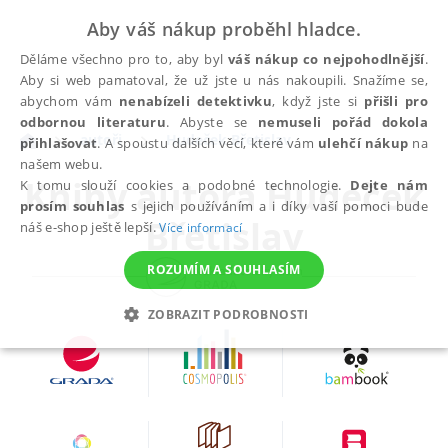
Aby váš nákup proběhl hladce.
Děláme všechno pro to, aby byl
váš nákup co nejpohodlnější
.
Aby si web pamatoval, že už jste u nás nakoupili. Snažíme se,
abychom vám
nenabízeli detektivku
, když jste si
přišli pro
odbornou literaturu
. Abyste se
nemuseli pořád dokola
autoři
Hudeček Břetislav
přihlašovat
. A spoustu dalších věcí, které vám
ulehčí nákup
na
našem webu.
Knihy autora
Hudeček
K tomu slouží cookies a podobné technologie.
Dejte nám
prosím souhlas
s jejich používáním a i díky vaší pomoci bude
Břetislav
náš e-shop ještě lepší.
Více informací
ROZUMÍM A SOUHLASÍM
ZOBRAZIT PODROBNOSTI
NEZBYTNÉ
ANALYTICKÉ
MARKETINGOVÉ
FUNKČNÍ
NEZAŘAZENÉ SOUBORY