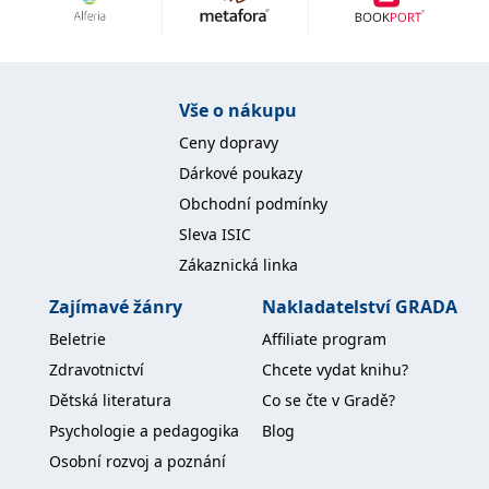
Nezbytné
Analytické
Marketingové
Funkční
Nezařazené soubory
Nezbytně nutné soubory cookie umožňují základní funkce webových
Vše o nákupu
stránek, jako je přihlášení uživatele a správa účtu. Webové stránky nelze
bez nezbytně nutných souborů cookie správně používat.
Ceny dopravy
Provider /
Dárkové poukazy
Název
Vyprší
Popis
Doména
Obchodní podmínky
CookieScriptConsent
1 měsíc
Tento soubor
CookieScript
Sleva ISIC
cookie
www.grada.cz
používá
Zákaznická linka
služba
Cookie-
Script.com k
Zajímavé žánry
Nakladatelství GRADA
zapamatování
předvoleb
Beletrie
Affiliate program
souhlasu se
soubory
Zdravotnictví
Chcete vydat knihu?
cookie
návštěvníků.
Dětská literatura
Co se čte v Gradě?
Je nutné, aby
banner
Psychologie a pedagogika
Blog
cookie
Cookie-
Osobní rozvoj a poznání
Script.com
fungoval