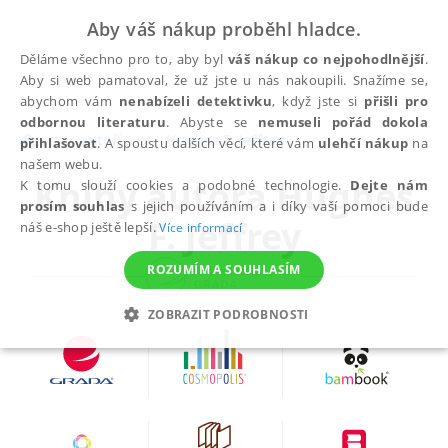
Aby váš nákup proběhl hladce.
Děláme všechno pro to, aby byl
váš nákup co nejpohodlnější
.
Aby si web pamatoval, že už jste u nás nakoupili. Snažíme se,
abychom vám
nenabízeli detektivku
, když jste si
přišli pro
odbornou literaturu
. Abyste se
nemuseli pořád dokola
autoři
Hughes F. Jeffrey
přihlašovat
. A spoustu dalších věcí, které vám
ulehčí nákup
na
našem webu.
Knihy autora
Hughes
K tomu slouží cookies a podobné technologie.
Dejte nám
prosím souhlas
s jejich používáním a i díky vaší pomoci bude
F. Jeffrey
náš e-shop ještě lepší.
Více informací
ROZUMÍM A SOUHLASÍM
ZOBRAZIT PODROBNOSTI
NEZBYTNÉ
ANALYTICKÉ
MARKETINGOVÉ
FUNKČNÍ
NEZAŘAZENÉ SOUBORY