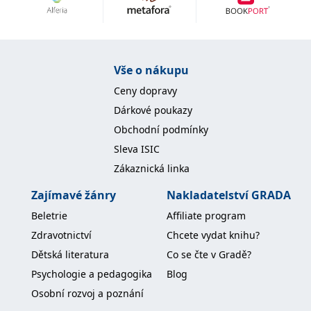
Nezbytné
Analytické
Marketingové
Funkční
Nezařazené soubory
Nezbytně nutné soubory cookie umožňují základní funkce webových
Vše o nákupu
stránek, jako je přihlášení uživatele a správa účtu. Webové stránky nelze
bez nezbytně nutných souborů cookie správně používat.
Ceny dopravy
Provider /
Dárkové poukazy
Název
Vyprší
Popis
Doména
Obchodní podmínky
CookieScriptConsent
1 měsíc
Tento soubor
CookieScript
Sleva ISIC
cookie
www.grada.cz
používá
Zákaznická linka
služba
Cookie-
Script.com k
Zajímavé žánry
Nakladatelství GRADA
zapamatování
předvoleb
Beletrie
Affiliate program
souhlasu se
soubory
Zdravotnictví
Chcete vydat knihu?
cookie
návštěvníků.
Dětská literatura
Co se čte v Gradě?
Je nutné, aby
banner
Psychologie a pedagogika
Blog
cookie
Cookie-
Osobní rozvoj a poznání
Script.com
fungoval