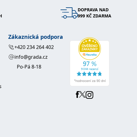
DOPRAVA NAD
 se soubory cookie návštěvníků. Je nutné, aby banner cookie
H
999 KČ ZDARMA
používaný k udržování proměnných relací uživatelů. Obvykle se
obrým příkladem je udržování přihlášeného stavu uživatele
Zákaznická podpora
y bylo možné podávat platné zprávy o používání jejich
+420 234 264 402
info@grada.cz
u.
Po-Pá 8-18
s
Vyprší
Popis
ění správného vzhledu dialogových oken.
1 rok
### Luigisbox???
avštívenou stránku a slouží k počítání a sledování zobrazení
jazyků a zemí
1 rok
u na sociálních médiích. Může také shromažďovat informace o
avštívené stránky.