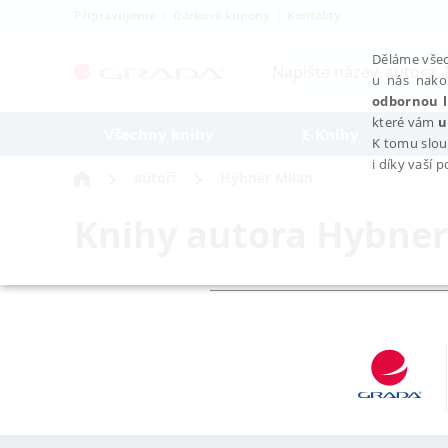
Připravujeme
Dárkové kupony
Kontakty
Děláme všec
u nás nako
odbornou l
které vám
u
Všechny knihy
E-Knihy
K tomu slou
i díky vaší 
autoři
Hybner Milan
Knihy autora
Hybner
NEZBYTNÉ
Nezbytně nutné soubory cookie umožňují základní funkce webovýc
Provider /