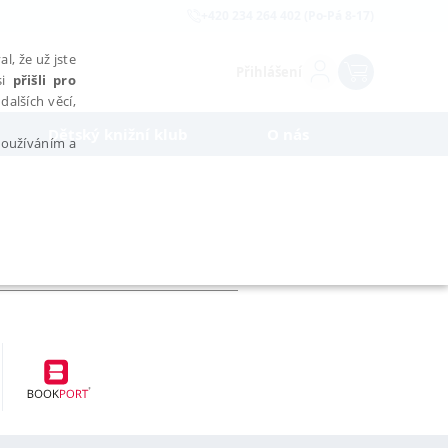
+420 234 264 402 (Po-Pá 8-17)
l, že už jste
Přihlášení
si
přišli pro
dalších věcí,
Dětský knižní klub
O nás
 používáním a
AŘAZENÉ SOUBORY
bytně nutných souborů cookie správně používat.