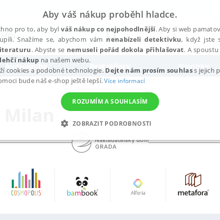
Aby váš nákup proběhl hladce.
hno pro to, aby byl
váš nákup co nejpohodlnější
. Aby si web pamatova
upili. Snažíme se, abychom vám
nenabízeli detektivku
, když jste 
iteraturu
. Abyste se
nemuseli pořád dokola přihlašovat
. A spoustu 
lehčí nákup
na našem webu.
Audioknihy
Bestsellery
Novinky
ží cookies a podobné technologie.
Dejte nám prosím souhlas
s jejich
pomoci bude náš e-shop ještě lepší.
Více informací
ROZUMÍM A SOUHLASÍM
 Milan
ZOBRAZIT PODROBNOSTI
ANALYTICKÉ
MARKETINGOVÉ
FUNKČNÍ
NEZ
Nezbytné
Analytické
Marketingové
Funkční
Nezařazené soubory
h stránek, jako je přihlášení uživatele a správa účtu. Webové stránky nelze bez nez