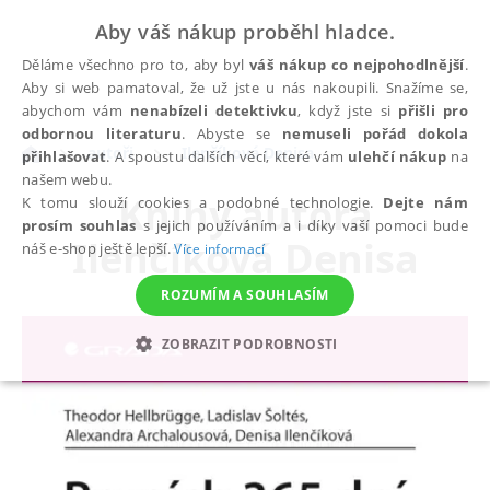
Aby váš nákup proběhl hladce.
Děláme všechno pro to, aby byl
váš nákup co nejpohodlnější
.
Aby si web pamatoval, že už jste u nás nakoupili. Snažíme se,
abychom vám
nenabízeli detektivku
, když jste si
přišli pro
odbornou literaturu
. Abyste se
nemuseli pořád dokola
autoři
Ilenčíková Denisa
přihlašovat
. A spoustu dalších věcí, které vám
ulehčí nákup
na
našem webu.
Knihy autora
K tomu slouží cookies a podobné technologie.
Dejte nám
prosím souhlas
s jejich používáním a i díky vaší pomoci bude
Ilenčíková Denisa
náš e-shop ještě lepší.
Více informací
ROZUMÍM A SOUHLASÍM
ZOBRAZIT PODROBNOSTI
NEZBYTNÉ
ANALYTICKÉ
MARKETINGOVÉ
FUNKČNÍ
NEZAŘAZENÉ SOUBORY