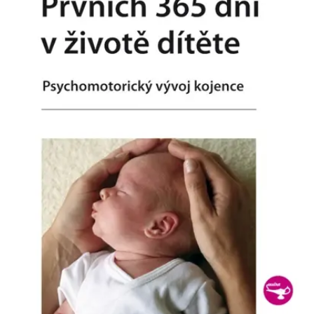
Nezbytné
Analytické
Marketingové
Funkční
Nezařazené soubory
Nezbytně nutné soubory cookie umožňují základní funkce webových
stránek, jako je přihlášení uživatele a správa účtu. Webové stránky nelze
bez nezbytně nutných souborů cookie správně používat.
Provider /
Název
Vyprší
Popis
Doména
CookieScriptConsent
1 měsíc
Tento soubor
CookieScript
cookie
www.grada.cz
používá
služba
Cookie-
Script.com k
zapamatování
předvoleb
souhlasu se
soubory
cookie
návštěvníků.
Je nutné, aby
banner
cookie
Cookie-
Script.com
fungoval