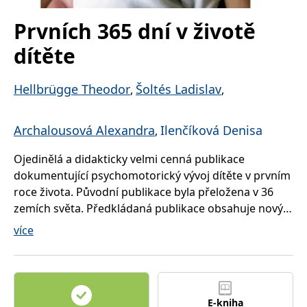
správně.
Prvních 365 dní v životě
PHPSESSID
Zavřením
Cookie
PHP.net
prohlížeče
generovaný
www.bambook.cz
aplikacemi
dítěte
založenými
na jazyce
PHP. Toto je
univerzální
Hellbrügge Theodor
Šoltés Ladislav
,
,
identifikátor
používaný k
udržování
proměnných
Archalousová Alexandra
Ilenčíková Denisa
,
relací
uživatelů.
Obvykle se
Ojedinělá a didakticky velmi cenná publikace
jedná o
náhodně
dokumentující psychomotorický vývoj dítěte v prvním
vygenerované
číslo, jeho
roce života. Původní publikace byla přeložena v 36
použití může
být specifické
zemích světa. Předkládaná publikace obsahuje nový
pro daný
komentář ke zcela unikátním fotografiím
web, ale
více
dobrým
znázorňujícím psychomotorický vývoj dítěte v
příkladem je
udržování
nejdůležitějším období jeho vývoje a text je doplněn o
přihlášeného
nové poznatky.
stavu
uživatele mezi
stránkami.
E-kniha