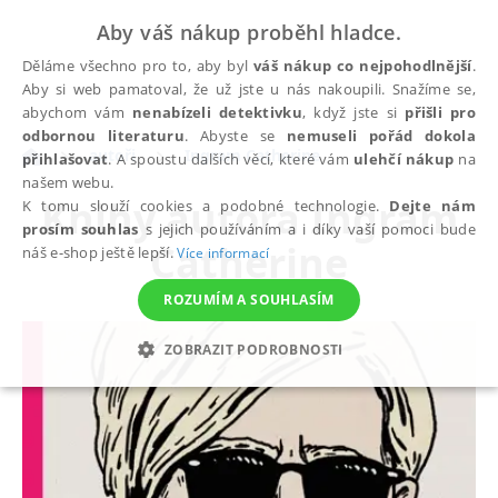
Aby váš nákup proběhl hladce.
Děláme všechno pro to, aby byl
váš nákup co nejpohodlnější
.
Aby si web pamatoval, že už jste u nás nakoupili. Snažíme se,
abychom vám
nenabízeli detektivku
, když jste si
přišli pro
odbornou literaturu
. Abyste se
nemuseli pořád dokola
autoři
Ingram Catherine
přihlašovat
. A spoustu dalších věcí, které vám
ulehčí nákup
na
našem webu.
Knihy autora
Ingram
K tomu slouží cookies a podobné technologie.
Dejte nám
prosím souhlas
s jejich používáním a i díky vaší pomoci bude
Catherine
náš e-shop ještě lepší.
Více informací
ROZUMÍM A SOUHLASÍM
ZOBRAZIT PODROBNOSTI
NEZBYTNÉ
ANALYTICKÉ
MARKETINGOVÉ
FUNKČNÍ
NEZAŘAZENÉ SOUBORY