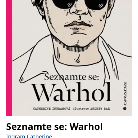
Nezbytné
Analytické
Marketingové
Funkční
Nezařazené soubory
Nezbytně nutné soubory cookie umožňují základní funkce webových
stránek, jako je přihlášení uživatele a správa účtu. Webové stránky nelze
bez nezbytně nutných souborů cookie správně používat.
Provider /
Název
Vyprší
Popis
Doména
CookieScriptConsent
1 měsíc
Tento soubor
CookieScript
cookie
www.grada.cz
používá
služba
Cookie-
Script.com k
zapamatování
předvoleb
souhlasu se
soubory
cookie
návštěvníků.
Je nutné, aby
banner
Seznamte se: Warhol
cookie
Cookie-
Script.com
Ingram Catherine
fungoval