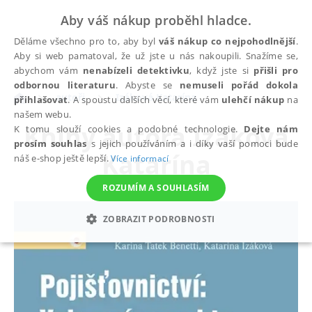
Aby váš nákup proběhl hladce.
Děláme všechno pro to, aby byl
váš nákup co nejpohodlnější
.
Aby si web pamatoval, že už jste u nás nakoupili. Snažíme se,
abychom vám
nenabízeli detektivku
, když jste si
přišli pro
odbornou literaturu
. Abyste se
nemuseli pořád dokola
autoři
Izáková Katarína
přihlašovat
. A spoustu dalších věcí, které vám
ulehčí nákup
na
našem webu.
Knihy autora
Izáková
K tomu slouží cookies a podobné technologie.
Dejte nám
prosím souhlas
s jejich používáním a i díky vaší pomoci bude
Katarína
náš e-shop ještě lepší.
Více informací
ROZUMÍM A SOUHLASÍM
ZOBRAZIT PODROBNOSTI
NEZBYTNÉ
ANALYTICKÉ
MARKETINGOVÉ
FUNKČNÍ
NEZAŘAZENÉ SOUBORY