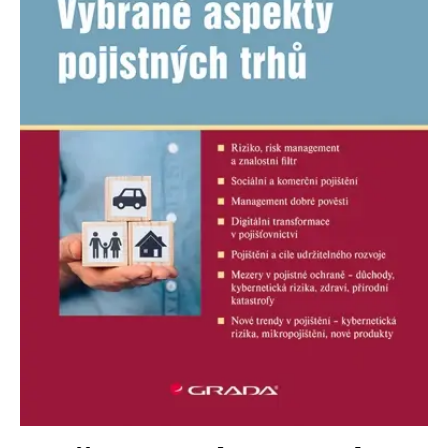
Nezbytné
Analytické
Marketingové
Funkční
Nezařazené soubory
Nezbytně nutné soubory cookie umožňují základní funkce webových
stránek, jako je přihlášení uživatele a správa účtu. Webové stránky nelze
bez nezbytně nutných souborů cookie správně používat.
Provider /
Název
Vyprší
Popis
Doména
CookieScriptConsent
1 měsíc
Tento soubor
CookieScript
cookie
www.grada.cz
používá
služba
Cookie-
Script.com k
zapamatování
předvoleb
souhlasu se
soubory
cookie
návštěvníků.
Je nutné, aby
banner
cookie
Cookie-
Script.com
fungoval