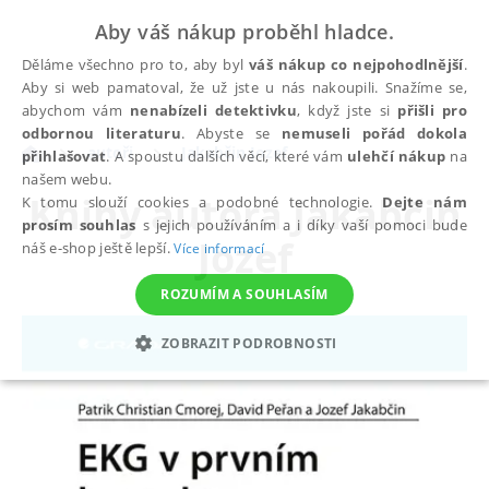
Aby váš nákup proběhl hladce.
Děláme všechno pro to, aby byl
váš nákup co nejpohodlnější
.
Aby si web pamatoval, že už jste u nás nakoupili. Snažíme se,
abychom vám
nenabízeli detektivku
, když jste si
přišli pro
odbornou literaturu
. Abyste se
nemuseli pořád dokola
autoři
Jakabčin Jozef
přihlašovat
. A spoustu dalších věcí, které vám
ulehčí nákup
na
našem webu.
Knihy autora
Jakabčin
K tomu slouží cookies a podobné technologie.
Dejte nám
prosím souhlas
s jejich používáním a i díky vaší pomoci bude
Jozef
náš e-shop ještě lepší.
Více informací
ROZUMÍM A SOUHLASÍM
ZOBRAZIT PODROBNOSTI
NEZBYTNÉ
ANALYTICKÉ
MARKETINGOVÉ
FUNKČNÍ
NEZAŘAZENÉ SOUBORY