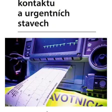
Nezbytné
Analytické
Marketingové
Funkční
Nezařazené soubory
Nezbytně nutné soubory cookie umožňují základní funkce webových
stránek, jako je přihlášení uživatele a správa účtu. Webové stránky nelze
bez nezbytně nutných souborů cookie správně používat.
Provider /
Název
Vyprší
Popis
Doména
CookieScriptConsent
1 měsíc
Tento soubor
CookieScript
cookie
www.grada.cz
používá
služba
Cookie-
Script.com k
zapamatování
předvoleb
souhlasu se
soubory
cookie
návštěvníků.
Je nutné, aby
banner
cookie
Cookie-
Script.com
fungoval