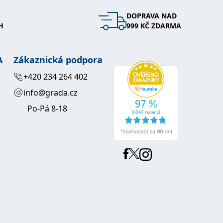
DOPRAVA NAD
 se soubory cookie návštěvníků. Je nutné, aby banner cookie
H
999 KČ ZDARMA
používaný k udržování proměnných relací uživatelů. Obvykle se
obrým příkladem je udržování přihlášeného stavu uživatele
A
Zákaznická podpora
y bylo možné podávat platné zprávy o používání jejich
+420 234 264 402
info@grada.cz
u.
Po-Pá 8-18
Vyprší
Popis
ění správného vzhledu dialogových oken.
1 rok
### Luigisbox???
avštívenou stránku a slouží k počítání a sledování zobrazení
jazyků a zemí
1 rok
u na sociálních médiích. Může také shromažďovat informace o
avštívené stránky.