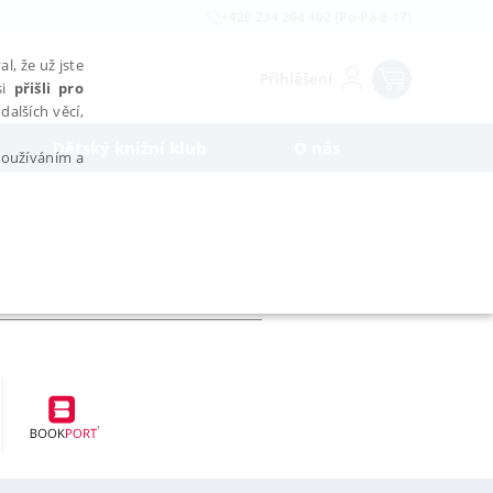
+420 234 264 402 (Po-Pá 8-17)
l, že už jste
Přihlášení
si
přišli pro
dalších věcí,
Dětský knižní klub
O nás
 používáním a
AŘAZENÉ SOUBORY
bytně nutných souborů cookie správně používat.