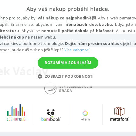
Aby váš nákup proběhl hladce.
hno pro to, aby byl
váš nákup co nejpohodlnější
. Aby si web pamatova
upili. Snažíme se, abychom vám
nenabízeli detektivku
, když jste 
iteraturu
. Abyste se
nemuseli pořád dokola přihlašovat
. A spoustu 
lehčí nákup
na našem webu.
Audioknihy
Bestsellery
Novinky
ží cookies a podobné technologie.
Dejte nám prosím souhlas
s jejich
pomoci bude náš e-shop ještě lepší.
Více informací
ROZUMÍM A SOUHLASÍM
ek Václav
ZOBRAZIT PODROBNOSTI
ANALYTICKÉ
MARKETINGOVÉ
FUNKČNÍ
NEZ
Nezbytné
Analytické
Marketingové
Funkční
Nezařazené soubory
h stránek, jako je přihlášení uživatele a správa účtu. Webové stránky nelze bez nez