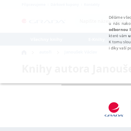
Připravujeme
Dárkové kupony
Kontakty
Děláme všec
u nás nako
odbornou l
které vám
u
Všechny knihy
E-Knihy
K tomu slou
i díky vaší 
autoři
Janoušek Václav
Knihy autora
Janouš
NEZBYTNÉ
Nezbytně nutné soubory cookie umožňují základní funkce webovýc
Provider /