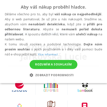
Aby váš nákup proběhl hladce.
Děláme všechno pro to, aby byl
váš nákup co nejpohodlnější
.
Aby si web pamatoval, že už jste u nás nakoupili. Snažíme se,
abychom vám
nenabízeli detektivku
, když jste si
přišli pro
odbornou literaturu
. Abyste se
nemuseli pořád dokola
autoři
Jarkovská Lucie
přihlašovat
. A spoustu dalších věcí, které vám
ulehčí nákup
na
našem webu.
Knihy autora
K tomu slouží cookies a podobné technologie.
Dejte nám
prosím souhlas
s jejich používáním a i díky vaší pomoci bude
Jarkovská Lucie
náš e-shop ještě lepší.
Více informací
ROZUMÍM A SOUHLASÍM
ZOBRAZIT PODROBNOSTI
NEZBYTNÉ
ANALYTICKÉ
MARKETINGOVÉ
FUNKČNÍ
NEZAŘAZENÉ SOUBORY