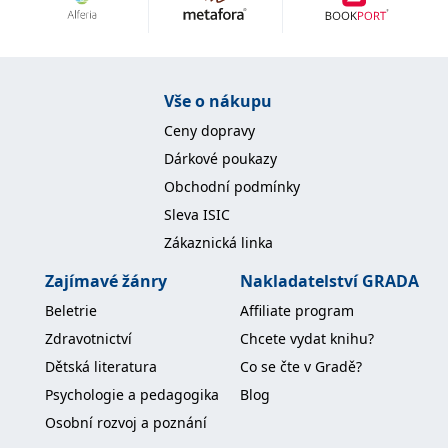
Nezbytné
Analytické
Marketingové
Funkční
Nezařazené soubory
Nezbytně nutné soubory cookie umožňují základní funkce webových
Vše o nákupu
stránek, jako je přihlášení uživatele a správa účtu. Webové stránky nelze
bez nezbytně nutných souborů cookie správně používat.
Ceny dopravy
Provider /
Dárkové poukazy
Název
Vyprší
Popis
Doména
Obchodní podmínky
CookieScriptConsent
1 měsíc
Tento soubor
CookieScript
Sleva ISIC
cookie
www.grada.cz
používá
Zákaznická linka
služba
Cookie-
Script.com k
Zajímavé žánry
Nakladatelství GRADA
zapamatování
předvoleb
Beletrie
Affiliate program
souhlasu se
soubory
Zdravotnictví
Chcete vydat knihu?
cookie
návštěvníků.
Dětská literatura
Co se čte v Gradě?
Je nutné, aby
banner
Psychologie a pedagogika
Blog
cookie
Cookie-
Osobní rozvoj a poznání
Script.com
fungoval