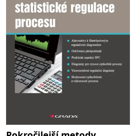
Nezbytné
Analytické
Marketingové
Funkční
Nezařazené soubory
Nezbytně nutné soubory cookie umožňují základní funkce webových
stránek, jako je přihlášení uživatele a správa účtu. Webové stránky nelze
bez nezbytně nutných souborů cookie správně používat.
Provider /
Název
Vyprší
Popis
Doména
CookieScriptConsent
1 měsíc
Tento soubor
CookieScript
cookie
www.grada.cz
používá
služba
Cookie-
Script.com k
zapamatování
předvoleb
souhlasu se
soubory
cookie
návštěvníků.
Je nutné, aby
banner
cookie
Cookie-
Script.com
Pokročilejší metody
fungoval