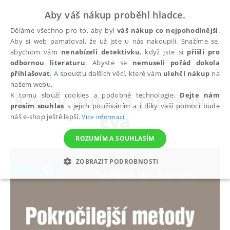
Aby váš nákup proběhl hladce.
Děláme všechno pro to, aby byl
váš nákup co nejpohodlnější
.
Aby si web pamatoval, že už jste u nás nakoupili. Snažíme se,
abychom vám
nenabízeli detektivku
, když jste si
přišli pro
odbornou literaturu
. Abyste se
nemuseli pořád dokola
autoři
Jarošová Eva
přihlašovat
. A spoustu dalších věcí, které vám
ulehčí nákup
na
našem webu.
Knihy autora
Jarošová
K tomu slouží cookies a podobné technologie.
Dejte nám
prosím souhlas
s jejich používáním a i díky vaší pomoci bude
Eva
náš e-shop ještě lepší.
Více informací
ROZUMÍM A SOUHLASÍM
ZOBRAZIT PODROBNOSTI
NEZBYTNÉ
ANALYTICKÉ
MARKETINGOVÉ
FUNKČNÍ
NEZAŘAZENÉ SOUBORY