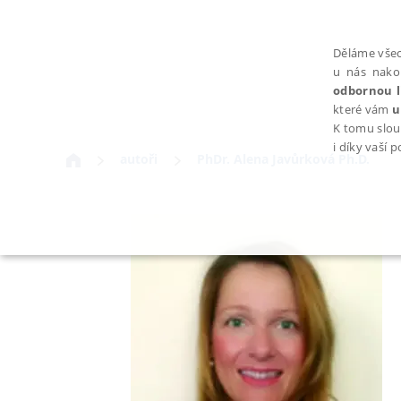
Děláme všec
u nás nako
odbornou l
které vám
u
K tomu slou
i díky vaší 
autoři
PhDr. Alena Javůrková Ph.D.
NEZBYTNÉ
Nezbytně nutné soubory cookie umožňují základní funkce webovýc
Provider /