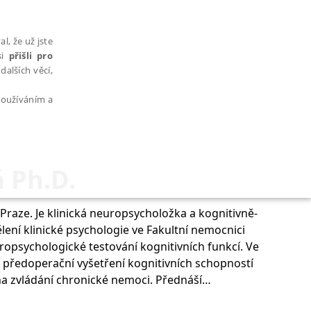
l, že už jste
si
přišli pro
dalších věcí,
 používáním a
 Ph.D.
AŘAZENÉ SOUBORY
raze. Je klinická neuropsycholožka a kognitivně-
lení klinické psychologie ve Fakultní nemocnici
ropsychologické testování kognitivních funkcí. Ve
í předoperační vyšetření kognitivních schopností
 na zvládání chronické nemoci. Přednáší
bytně nutných souborů cookie správně používat.
ických psychologů a lékařů.