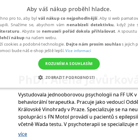
Aby váš nákup proběhl hladce.
hno pro to, aby byl
váš nákup co nejpohodlnější
. Aby si web pamatova
upili. Snažíme se, abychom vám
nenabízeli detektivku
, když jste 
iteraturu
. Abyste se
nemuseli pořád dokola přihlašovat
. A spoustu 
lehčí nákup
na našem webu.
ží cookies a podobné technologie.
Dejte nám prosím souhlas
s jejich
pomoci bude náš e-shop ještě lepší.
Více informací
ROZUMÍM A SOUHLASÍM
PhDr. Alena Javůrková
ZOBRAZIT PODROBNOSTI
ANALYTICKÉ
MARKETINGOVÉ
FUNKČNÍ
NEZ
Vystudovala jednooborovou psychologii na FF UK v P
behaviorální terapeutka. Pracuje jako vedoucí Oddě
Královské Vinohrady v Praze. Specializuje se na neu
Nezbytné
Analytické
Marketingové
Funkční
Nezařazené soubory
spolupráci s FN Motol provádí u pacientů s epilepsi
včetně Wada testu. V psychoterapii se specializuje
h stránek, jako je přihlášení uživatele a správa účtu. Webové stránky nelze bez nez
neuropsychologii v postgraduálním vzdělávání klin
více