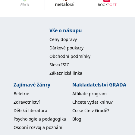
Nezbytné
Analytické
Marketingové
Funkční
Nezařazené soubory
Nezbytně nutné soubory cookie umožňují základní funkce webových
Vše o nákupu
stránek, jako je přihlášení uživatele a správa účtu. Webové stránky nelze
bez nezbytně nutných souborů cookie správně používat.
Ceny dopravy
Provider /
Dárkové poukazy
Název
Vyprší
Popis
Doména
Obchodní podmínky
CookieScriptConsent
1 měsíc
Tento soubor
CookieScript
Sleva ISIC
cookie
www.grada.cz
používá
Zákaznická linka
služba
Cookie-
Script.com k
Zajímavé žánry
Nakladatelství GRADA
zapamatování
předvoleb
Beletrie
Affiliate program
souhlasu se
soubory
Zdravotnictví
Chcete vydat knihu?
cookie
návštěvníků.
Dětská literatura
Co se čte v Gradě?
Je nutné, aby
banner
Psychologie a pedagogika
Blog
cookie
Cookie-
Osobní rozvoj a poznání
Script.com
fungoval