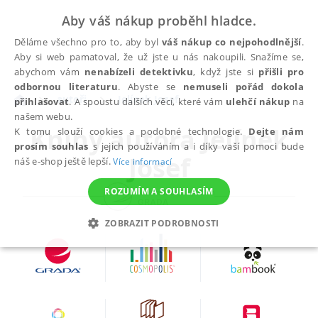
Aby váš nákup proběhl hladce.
Děláme všechno pro to, aby byl
váš nákup co nejpohodlnější
.
Aby si web pamatoval, že už jste u nás nakoupili. Snažíme se,
abychom vám
nenabízeli detektivku
, když jste si
přišli pro
odbornou literaturu
. Abyste se
nemuseli pořád dokola
autoři
Jelínek Josef
přihlašovat
. A spoustu dalších věcí, které vám
ulehčí nákup
na
našem webu.
Knihy autora
Jelínek
K tomu slouží cookies a podobné technologie.
Dejte nám
prosím souhlas
s jejich používáním a i díky vaší pomoci bude
Josef
náš e-shop ještě lepší.
Více informací
ROZUMÍM A SOUHLASÍM
ZOBRAZIT PODROBNOSTI
NEZBYTNÉ
ANALYTICKÉ
MARKETINGOVÉ
FUNKČNÍ
NEZAŘAZENÉ SOUBORY