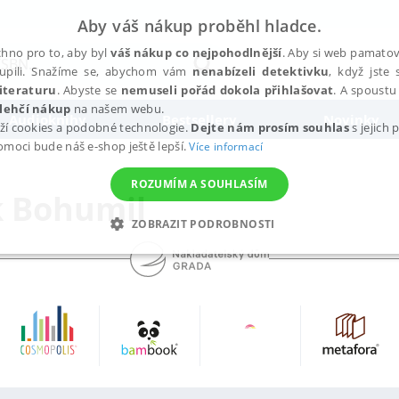
Aby váš nákup proběhl hladce.
hno pro to, aby byl
váš nákup co nejpohodlnější
. Aby si web pamatova
upili. Snažíme se, abychom vám
nenabízeli detektivku
, když jste 
iteraturu
. Abyste se
nemuseli pořád dokola přihlašovat
. A spoustu 
lehčí nákup
na našem webu.
Audioknihy
Bestsellery
Novinky
ží cookies a podobné technologie.
Dejte nám prosím souhlas
s jejich
pomoci bude náš e-shop ještě lepší.
Více informací
ROZUMÍM A SOUHLASÍM
k Bohumil
ZOBRAZIT PODROBNOSTI
ANALYTICKÉ
MARKETINGOVÉ
FUNKČNÍ
NEZ
Nezbytné
Analytické
Marketingové
Funkční
Nezařazené soubory
h stránek, jako je přihlášení uživatele a správa účtu. Webové stránky nelze bez nez