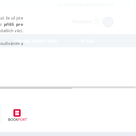
+420 234 264 402 (Po-Pá 8-17)
l, že už jste
Přihlášení
si
přišli pro
dalších věcí,
Dětský knižní klub
O nás
 používáním a
AŘAZENÉ SOUBORY
bytně nutných souborů cookie správně používat.