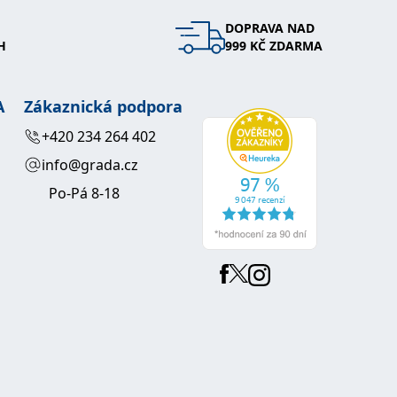
DOPRAVA NAD
 se soubory cookie návštěvníků. Je nutné, aby banner cookie
H
999 KČ ZDARMA
používaný k udržování proměnných relací uživatelů. Obvykle se
obrým příkladem je udržování přihlášeného stavu uživatele
A
Zákaznická podpora
y bylo možné podávat platné zprávy o používání jejich
+420 234 264 402
info@grada.cz
u.
Po-Pá 8-18
Vyprší
Popis
ění správného vzhledu dialogových oken.
1 rok
### Luigisbox???
avštívenou stránku a slouží k počítání a sledování zobrazení
jazyků a zemí
1 rok
u na sociálních médiích. Může také shromažďovat informace o
avštívené stránky.