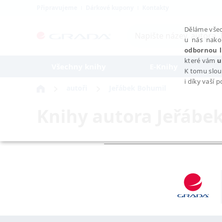
Připravujeme
Dárkové kupony
Kontakty
Děláme všec
u nás nako
odbornou l
které vám
u
Všechny knihy
E-Knihy
K tomu slou
i díky vaší 
autoři
Jeřábek Bohumil
Knihy autora
Jeřábe
NEZBYTNÉ
Nezbytně nutné soubory cookie umožňují základní funkce webovýc
Provider /