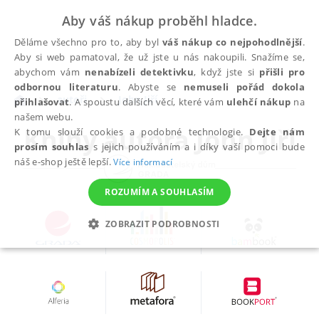
Aby váš nákup proběhl hladce.
Děláme všechno pro to, aby byl
váš nákup co nejpohodlnější
.
Aby si web pamatoval, že už jste u nás nakoupili. Snažíme se,
abychom vám
nenabízeli detektivku
, když jste si
přišli pro
odbornou literaturu
. Abyste se
nemuseli pořád dokola
autoři
John Jiří
přihlašovat
. A spoustu dalších věcí, které vám
ulehčí nákup
na
našem webu.
Knihy autora
John Jiří
K tomu slouží cookies a podobné technologie.
Dejte nám
prosím souhlas
s jejich používáním a i díky vaší pomoci bude
náš e-shop ještě lepší.
Více informací
ROZUMÍM A SOUHLASÍM
ZOBRAZIT PODROBNOSTI
NEZBYTNÉ
ANALYTICKÉ
MARKETINGOVÉ
FUNKČNÍ
NEZAŘAZENÉ SOUBORY