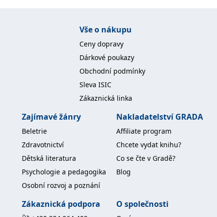
Nezbytné
Analytické
Marketingové
Funkční
Nezařazené soubory
Vše o nákupu
Ceny dopravy
Nezbytně nutné soubory cookie umožňují základní funkce webových
stránek, jako je přihlášení uživatele a správa účtu. Webové stránky nelze
Dárkové poukazy
bez nezbytně nutných souborů cookie správně používat.
Obchodní podmínky
Provider /
Název
Vyprší
Popis
Doména
Sleva ISIC
Zákaznická linka
CookieScriptConsent
1 měsíc
Tento soubor
CookieScript
cookie
www.grada.cz
používá
Zajímavé žánry
Nakladatelství GRADA
služba
Cookie-
Beletrie
Affiliate program
Script.com k
zapamatování
Zdravotnictví
Chcete vydat knihu?
předvoleb
souhlasu se
Dětská literatura
Co se čte v Gradě?
soubory
cookie
Psychologie a pedagogika
Blog
návštěvníků.
Je nutné, aby
Osobní rozvoj a poznání
banner
cookie
Cookie-
Zákaznická podpora
O společnosti
Script.com
fungoval