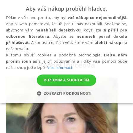
Aby váš nákup proběhl hladce.
Děláme všechno pro to, aby byl
váš nákup co nejpohodlnější
.
Aby si web pamatoval, že už jste u nás nakoupili. Snažíme se,
abychom vám
nenabízeli detektivku
, když jste si
přišli pro
odbornou literaturu
. Abyste se
nemuseli pořád dokola
autoři
Rachel Joyceová
přihlašovat
. A spoustu dalších věcí, které vám
ulehčí nákup
na
našem webu.
K tomu slouží cookies a podobné technologie.
Dejte nám
prosím souhlas
s jejich používáním a i díky vaší pomoci bude
Rachel Joyceová
náš e-shop ještě lepší.
Více informací
ROZUMÍM A SOUHLASÍM
ZOBRAZIT PODROBNOSTI
NEZBYTNÉ
ANALYTICKÉ
MARKETINGOVÉ
FUNKČNÍ
NEZAŘAZENÉ SOUBORY