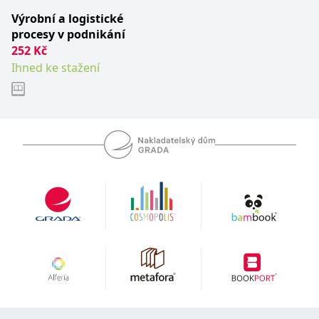
__cf_bm
30 minut
Tento soubor
Cloudflare Inc.
cookie se
.heureka.cz
Výrobní a logistické
používá k
procesy v podnikání
rozlišení mezi
lidmi a
252
Kč
roboty. To je
pro web
Ihned ke stažení
přínosné, aby
bylo možné
podávat
platné zprávy
o používání
jejich
webových
stránek.
CookieConsent
1 rok
Tento soubor
Cybot A/S
cookie ukládá
www.bambook.cz
stav souhlasu
uživatele se
soubory
cookie pro
aktuální
doménu.
G_ENABLED_IDPS
1 rok 1
Slouží k
Google LLC
měsíc
přihlášení
.www.grada.cz
pomocí
Google
ASP.NET_SessionId
Zavřením
Tento soubor
Microsoft
prohlížeče
cookie
Corporation