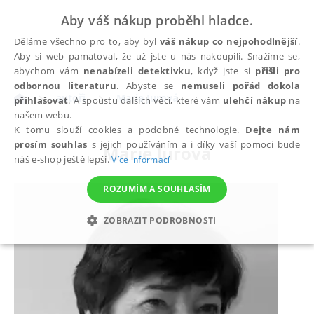
Aby váš nákup proběhl hladce.
Děláme všechno pro to, aby byl
váš nákup co nejpohodlnější
.
Aby si web pamatoval, že už jste u nás nakoupili. Snažíme se,
abychom vám
nenabízeli detektivku
, když jste si
přišli pro
odbornou literaturu
. Abyste se
nemuseli pořád dokola
autoři
Marie Jurová
přihlašovat
. A spoustu dalších věcí, které vám
ulehčí nákup
na
našem webu.
K tomu slouží cookies a podobné technologie.
Dejte nám
prosím souhlas
s jejich používáním a i díky vaší pomoci bude
Marie Jurová
náš e-shop ještě lepší.
Více informací
ROZUMÍM A SOUHLASÍM
ZOBRAZIT PODROBNOSTI
NEZBYTNÉ
ANALYTICKÉ
MARKETINGOVÉ
FUNKČNÍ
NEZAŘAZENÉ SOUBORY