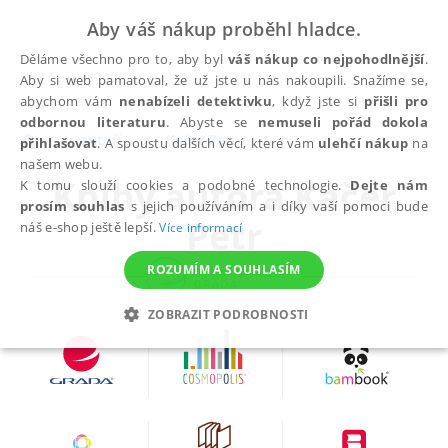
Aby váš nákup proběhl hladce.
Děláme všechno pro to, aby byl
váš nákup co nejpohodlnější
.
Aby si web pamatoval, že už jste u nás nakoupili. Snažíme se,
abychom vám
nenabízeli detektivku
, když jste si
přišli pro
odbornou literaturu
. Abyste se
nemuseli pořád dokola
autoři
Kačer Petr
přihlašovat
. A spoustu dalších věcí, které vám
ulehčí nákup
na
našem webu.
Knihy autora
Kačer
K tomu slouží cookies a podobné technologie.
Dejte nám
prosím souhlas
s jejich používáním a i díky vaší pomoci bude
Petr
náš e-shop ještě lepší.
Více informací
ROZUMÍM A SOUHLASÍM
ZOBRAZIT PODROBNOSTI
NEZBYTNÉ
ANALYTICKÉ
MARKETINGOVÉ
FUNKČNÍ
NEZAŘAZENÉ SOUBORY