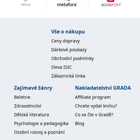
Nezbytné
Analytické
Marketingové
Funkční
Nezařazené soubory
Nezbytně nutné soubory cookie umožňují základní funkce webových
Vše o nákupu
stránek, jako je přihlášení uživatele a správa účtu. Webové stránky nelze
bez nezbytně nutných souborů cookie správně používat.
Ceny dopravy
Provider /
Dárkové poukazy
Název
Vyprší
Popis
Doména
Obchodní podmínky
CookieScriptConsent
1 měsíc
Tento soubor
CookieScript
Sleva ISIC
cookie
www.grada.cz
používá
Zákaznická linka
služba
Cookie-
Script.com k
Zajímavé žánry
Nakladatelství GRADA
zapamatování
předvoleb
Beletrie
Affiliate program
souhlasu se
soubory
Zdravotnictví
Chcete vydat knihu?
cookie
návštěvníků.
Dětská literatura
Co se čte v Gradě?
Je nutné, aby
banner
Psychologie a pedagogika
Blog
cookie
Cookie-
Osobní rozvoj a poznání
Script.com
fungoval