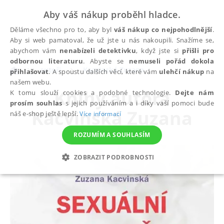
Aby váš nákup proběhl hladce.
Děláme všechno pro to, aby byl
váš nákup co nejpohodlnější
.
Aby si web pamatoval, že už jste u nás nakoupili. Snažíme se,
abychom vám
nenabízeli detektivku
, když jste si
přišli pro
odbornou literaturu
. Abyste se
nemuseli pořád dokola
autoři
Kacvinská Zuzana
přihlašovat
. A spoustu dalších věcí, které vám
ulehčí nákup
na
našem webu.
Knihy autora
K tomu slouží cookies a podobné technologie.
Dejte nám
prosím souhlas
s jejich používáním a i díky vaší pomoci bude
Kacvinská Zuzana
náš e-shop ještě lepší.
Více informací
ROZUMÍM A SOUHLASÍM
ZOBRAZIT PODROBNOSTI
NEZBYTNÉ
ANALYTICKÉ
MARKETINGOVÉ
FUNKČNÍ
NEZAŘAZENÉ SOUBORY