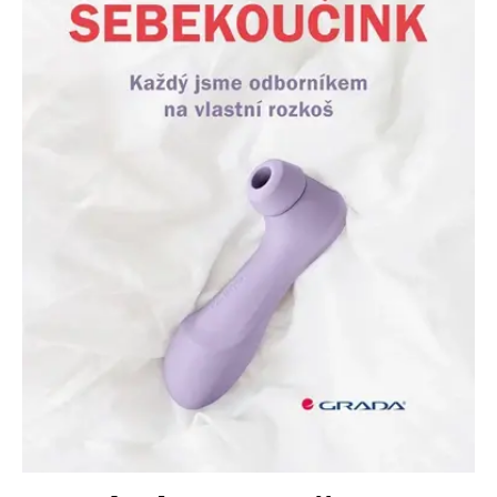
Nezbytné
Analytické
Marketingové
Funkční
Nezařazené soubory
Nezbytně nutné soubory cookie umožňují základní funkce webových
stránek, jako je přihlášení uživatele a správa účtu. Webové stránky nelze
bez nezbytně nutných souborů cookie správně používat.
Provider /
Název
Vyprší
Popis
Doména
CookieScriptConsent
1 měsíc
Tento soubor
CookieScript
cookie
www.grada.cz
používá
služba
Cookie-
Script.com k
zapamatování
předvoleb
souhlasu se
soubory
cookie
návštěvníků.
Je nutné, aby
banner
cookie
Cookie-
Script.com
fungoval