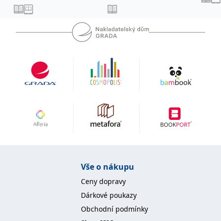
koncový uživatel používá
webové stránky a
jakoukoli reklamu,
kterou koncový uživatel
mohl vidět před
návštěvou uvedeného
webu.
MR
7 dní
Toto je soubor cookie
Microsoft
první strany společnosti
Corporation
Microsoft MSN, který
.c.bing.com
používáme k měření
používání webu pro
interní analýzu.
_uetvid
1 rok
Toto je soubor cookie
Microsoft
využívaný společností
Corporation
Microsoft Bing Ads a je
.grada.cz
sledovacím souborem
cookie. Umožňuje nám
komunikovat s
uživatelem, který již dříve
navštívil náš web.
Vše o nákupu
test_cookie
15 minut
Tento soubor cookie
Google LLC
nastavuje společnost
.doubleclick.net
Ceny dopravy
DoubleClick (kterou
vlastní společnost
Dárkové poukazy
Google), aby zjistila, zda
prohlížeč návštěvníka
Obchodní podmínky
webu podporuje
soubory cookie.