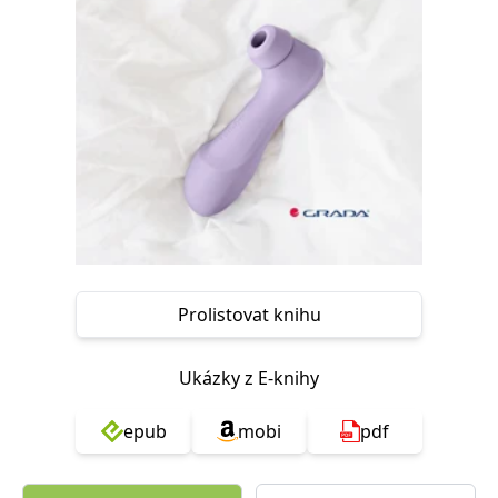
Nezbytné
Analytické
Marketingové
Funkční
Nezařazené soubory
Nezbytně nutné soubory cookie umožňují základní funkce webových
stránek, jako je přihlášení uživatele a správa účtu. Webové stránky nelze
bez nezbytně nutných souborů cookie správně používat.
Provider /
Název
Vyprší
Popis
Doména
CookieScriptConsent
1 měsíc
Tento soubor
CookieScript
cookie
www.grada.cz
používá
služba
Cookie-
Script.com k
Prolistovat knihu
zapamatování
předvoleb
souhlasu se
soubory
Ukázky z E-knihy
cookie
návštěvníků.
Je nutné, aby
banner
epub
mobi
pdf
cookie
Cookie-
Script.com
fungoval