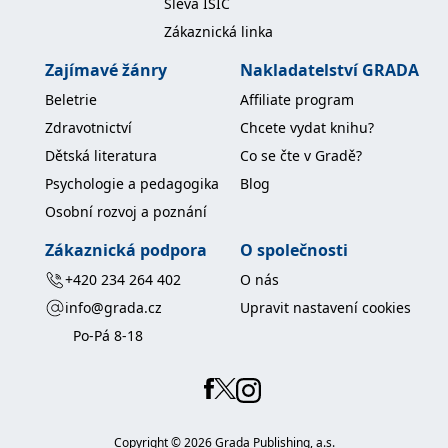
Sleva ISIC
IDE
1 rok
Tento soubor cookie
Google LLC
Zákaznická linka
nastavuje společnost
.doubleclick.net
Doubleclick a provádí
Zajímavé žánry
Nakladatelství GRADA
informace o tom, jak
koncový uživatel používá
Beletrie
Affiliate program
webové stránky a
jakoukoli reklamu,
Zdravotnictví
Chcete vydat knihu?
kterou koncový uživatel
mohl vidět před
Dětská literatura
Co se čte v Gradě?
návštěvou uvedeného
webu.
Psychologie a pedagogika
Blog
uid
.adform.net
2 měsíce
Tento soubor cookie
Osobní rozvoj a poznání
poskytuje jednoznačně
přiřazené strojově
generované ID uživatele
Zákaznická podpora
O společnosti
a shromažďuje údaje o
aktivitě na webu. Tato
+420 234 264 402
O nás
data mohou být
odeslána k analýze a
info@grada.cz
Upravit nastavení cookies
hlášení třetí straně.
Po-Pá 8-18
Copyright ©
2026
Grada Publishing, a.s.