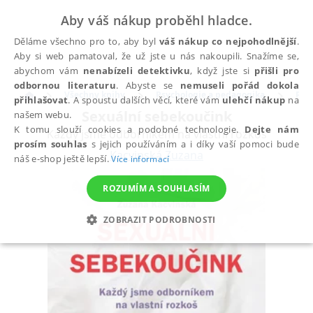
Aby váš nákup proběhl hladce.
Děláme všechno pro to, aby byl
váš nákup co nejpohodlnější
.
Aby si web pamatoval, že už jste u nás nakoupili. Snažíme se,
abychom vám
nenabízeli detektivku
, když jste si
přišli pro
odbornou literaturu
. Abyste se
nemuseli pořád dokola
Všechny knihy
Psychologie a pedagogika
Psy
přihlašovat
. A spoustu dalších věcí, které vám
ulehčí nákup
na
Sexuální sebekoučink
našem webu.
K tomu slouží cookies a podobné technologie.
Dejte nám
Každý jsme odborníkem na vlastní rozkoš
prosím souhlas
s jejich používáním a i díky vaší pomoci bude
Kacvinská Zuzana
náš e-shop ještě lepší.
Více informací
ROZUMÍM A SOUHLASÍM
ZOBRAZIT PODROBNOSTI
NEZBYTNÉ
ANALYTICKÉ
MARKETINGOVÉ
FUNKČNÍ
NEZAŘAZENÉ SOUBORY