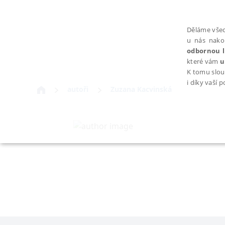
Děláme všec
u nás nako
odbornou l
které vám
u
K tomu slou
i díky vaší 
autoři
Zuzana Kacvinská
NEZBYTNÉ
Nezbytně nutné soubory cookie umožňují základní funkce webovýc
Provider /