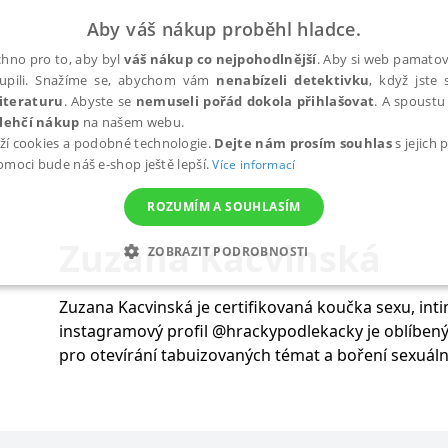
Aby váš nákup proběhl hladce.
hno pro to, aby byl
váš nákup co nejpohodlnější
. Aby si web pamatova
upili. Snažíme se, abychom vám
nenabízeli detektivku
, když jste 
iteraturu
. Abyste se
nemuseli pořád dokola přihlašovat
. A spoustu 
lehčí nákup
na našem webu.
ží cookies a podobné technologie.
Dejte nám prosím souhlas
s jejich
pomoci bude náš e-shop ještě lepší.
Více informací
ROZUMÍM A SOUHLASÍM
Zuzana Kacvinská
ZOBRAZIT PODROBNOSTI
ANALYTICKÉ
MARKETINGOVÉ
FUNKČNÍ
NEZ
Zuzana Kacvinská je certifikovaná koučka sexu, intim
instagramový profil @hrackypodlekacky je oblíbený
pro otevírání tabuizovaných témat a boření sexuáln
Nezbytné
Analytické
Marketingové
Funkční
Nezařazené soubory
h stránek, jako je přihlášení uživatele a správa účtu. Webové stránky nelze bez nez