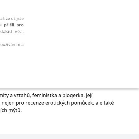
l, že už jste
si
přišli pro
dalších věcí,
 používáním a
AŘAZENÉ SOUBORY
ity a vztahů, feministka a blogerka. Její
 nejen pro recenze erotických pomůcek, ale také
ích mýtů.
bytně nutných souborů cookie správně používat.