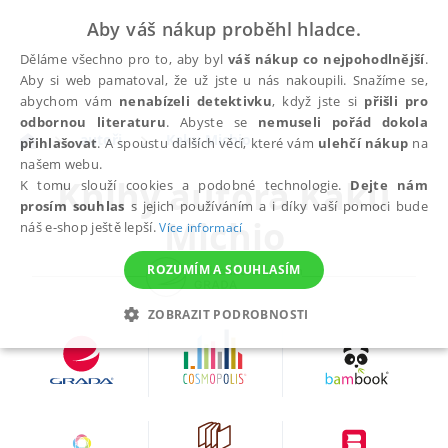
Aby váš nákup proběhl hladce.
Děláme všechno pro to, aby byl
váš nákup co nejpohodlnější
.
Aby si web pamatoval, že už jste u nás nakoupili. Snažíme se,
abychom vám
nenabízeli detektivku
, když jste si
přišli pro
odbornou literaturu
. Abyste se
nemuseli pořád dokola
autoři
Kaku Michio
přihlašovat
. A spoustu dalších věcí, které vám
ulehčí nákup
na
našem webu.
Knihy autora
Kaku
K tomu slouží cookies a podobné technologie.
Dejte nám
prosím souhlas
s jejich používáním a i díky vaší pomoci bude
Michio
náš e-shop ještě lepší.
Více informací
ROZUMÍM A SOUHLASÍM
ZOBRAZIT PODROBNOSTI
NEZBYTNÉ
ANALYTICKÉ
MARKETINGOVÉ
FUNKČNÍ
NEZAŘAZENÉ SOUBORY