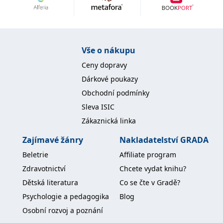
Nezbytné
Analytické
Marketingové
Funkční
Nezařazené soubory
Nezbytně nutné soubory cookie umožňují základní funkce webových
Vše o nákupu
stránek, jako je přihlášení uživatele a správa účtu. Webové stránky nelze
bez nezbytně nutných souborů cookie správně používat.
Ceny dopravy
Provider /
Dárkové poukazy
Název
Vyprší
Popis
Doména
Obchodní podmínky
CookieScriptConsent
1 měsíc
Tento soubor
CookieScript
Sleva ISIC
cookie
www.grada.cz
používá
Zákaznická linka
služba
Cookie-
Script.com k
Zajímavé žánry
Nakladatelství GRADA
zapamatování
předvoleb
Beletrie
Affiliate program
souhlasu se
soubory
Zdravotnictví
Chcete vydat knihu?
cookie
návštěvníků.
Dětská literatura
Co se čte v Gradě?
Je nutné, aby
banner
Psychologie a pedagogika
Blog
cookie
Cookie-
Osobní rozvoj a poznání
Script.com
fungoval