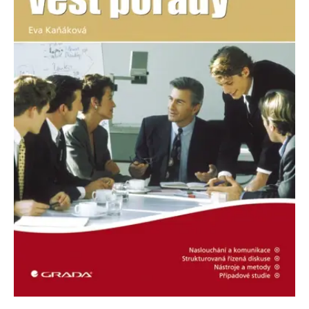
Nezbytné
Analytické
Marketingové
Funkční
Nezařazené soubory
Nezbytně nutné soubory cookie umožňují základní funkce webových
stránek, jako je přihlášení uživatele a správa účtu. Webové stránky nelze
bez nezbytně nutných souborů cookie správně používat.
Provider /
Název
Vyprší
Popis
Doména
CookieScriptConsent
1 měsíc
Tento soubor
CookieScript
cookie
www.grada.cz
používá
služba
Cookie-
Script.com k
zapamatování
předvoleb
souhlasu se
soubory
cookie
návštěvníků.
Je nutné, aby
banner
cookie
Cookie-
Script.com
fungoval