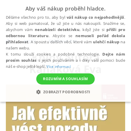
Aby váš nákup proběhl hladce.
Děláme všechno pro to, aby byl
váš nákup co nejpohodlnější
.
Aby si web pamatoval, že už jste u nás nakoupili. Snažíme se,
abychom vám
nenabízeli detektivku
, když jste si
přišli pro
odbornou literaturu
. Abyste se
nemuseli pořád dokola
autoři
Kaňáková Eva
přihlašovat
. A spoustu dalších věcí, které vám
ulehčí nákup
na
našem webu.
Knihy autora
K tomu slouží cookies a podobné technologie.
Dejte nám
prosím souhlas
s jejich používáním a i díky vaší pomoci bude
Kaňáková Eva
náš e-shop ještě lepší.
Více informací
ROZUMÍM A SOUHLASÍM
ZOBRAZIT PODROBNOSTI
NEZBYTNÉ
ANALYTICKÉ
MARKETINGOVÉ
FUNKČNÍ
NEZAŘAZENÉ SOUBORY