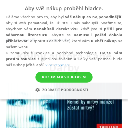
Aby váš nákup proběhl hladce.
Děláme všechno pro to, aby byl
váš nákup co nejpohodlnější
.
Aby si web pamatoval, že už jste u nás nakoupili. Snažíme se,
abychom vám
nenabízeli detektivku
, když jste si
přišli pro
odbornou literaturu
. Abyste se
nemuseli pořád dokola
autoři
Kane Darby
přihlašovat
. A spoustu dalších věcí, které vám
ulehčí nákup
na
našem webu.
Knihy autora
Kane
K tomu slouží cookies a podobné technologie.
Dejte nám
prosím souhlas
s jejich používáním a i díky vaší pomoci bude
Darby
náš e-shop ještě lepší.
Více informací
ROZUMÍM A SOUHLASÍM
ZOBRAZIT PODROBNOSTI
NEZBYTNÉ
ANALYTICKÉ
MARKETINGOVÉ
FUNKČNÍ
NEZAŘAZENÉ SOUBORY