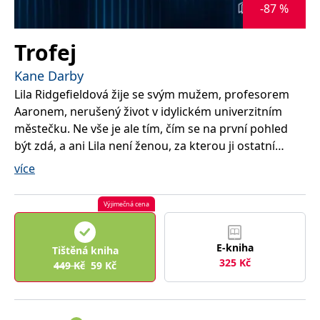
správně.
-87 %
PHPSESSID
Zavřením
Cookie
PHP.net
prohlížeče
generovaný
www.bambook.cz
Trofej
aplikacemi
založenými
na jazyce
Kane Darby
PHP. Toto je
univerzální
Lila Ridgefieldová žije se svým mužem, profesorem
identifikátor
používaný k
Aaronem, nerušený život v idylickém univerzitním
udržování
proměnných
městečku. Ne vše je ale tím, čím se na první pohled
relací
být zdá, a ani Lila není ženou, za kterou ji ostatní
uživatelů.
Obvykle se
považují…
jedná o
více
náhodně
vygenerované
číslo, jeho
Nejprve zmizí mladá studentka. Brzy nato i Aaron.
použití může
Výjimečná cena
Posléze vyplouvá na povrch, že pohřešovaná dívka je
být specifické
pro daný
ve skutečnosti už třetí v řadě za posledních pár let a
web, ale
dobrým
E-kniha
oba případy přikrývá mnohem zlověstnější stín.
Tištěná kniha
příkladem je
325
Kč
Souvislosti jsou nejasné a městečko je na nohou.
449
Kč
59
Kč
udržování
přihlášeného
stavu
uživatele mezi
Všichni se strachují o osud oblíbeného profesora.
stránkami.