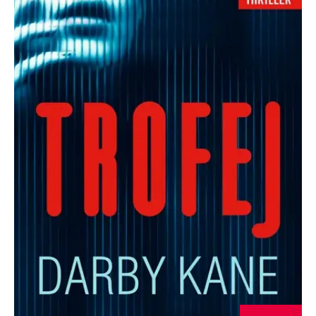
Nezbytné
Analytické
Marketingové
Funkční
Nezařazené soubory
Nezbytně nutné soubory cookie umožňují základní funkce webových
stránek, jako je přihlášení uživatele a správa účtu. Webové stránky nelze
bez nezbytně nutných souborů cookie správně používat.
Provider /
Název
Vyprší
Popis
Doména
CookieScriptConsent
1 měsíc
Tento soubor
CookieScript
cookie
www.grada.cz
používá
služba
Cookie-
Script.com k
zapamatování
předvoleb
souhlasu se
soubory
cookie
návštěvníků.
Je nutné, aby
banner
cookie
Cookie-
Script.com
fungoval