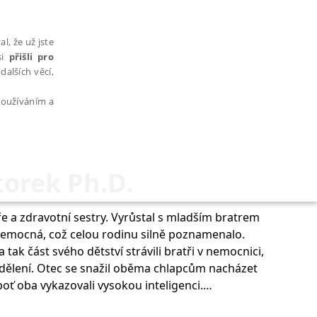
l, že už jste
si
přišli pro
dalších věcí,
 používáním a
torek Ph.D.
AŘAZENÉ SOUBORY
ře a zdravotní sestry. Vyrůstal s mladším bratrem
nemocná, což celou rodinu silně poznamenalo.
k část svého dětství strávili bratři v nemocnici,
dělení. Otec se snažil oběma chlapcům nacházet
boť oba vykazovali vysokou inteligenci.
bytně nutných souborů cookie správně používat.
ě objevovaly v hlavních humoristických