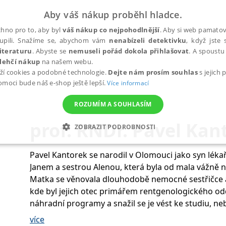
Aby váš nákup proběhl hladce.
hno pro to, aby byl
váš nákup co nejpohodlnější
. Aby si web pamatova
upili. Snažíme se, abychom vám
nenabízeli detektivku
, když jste 
iteraturu
. Abyste se
nemuseli pořád dokola přihlašovat
. A spoustu 
lehčí nákup
na našem webu.
ží cookies a podobné technologie.
Dejte nám prosím souhlas
s jejich
pomoci bude náš e-shop ještě lepší.
Více informací
ROZUMÍM A SOUHLASÍM
prof. RNDr. Pavel Kan
ZOBRAZIT PODROBNOSTI
ANALYTICKÉ
MARKETINGOVÉ
FUNKČNÍ
NEZ
Pavel Kantorek se narodil v Olomouci jako syn léka
Janem a sestrou Alenou, která byla od mala vážně 
Matka se věnovala dlouhodobě nemocné sestřičce a ta
Nezbytné
Analytické
Marketingové
Funkční
Nezařazené soubory
kde byl jejich otec primářem rentgenologického od
náhradní programy a snažil se je vést ke studiu, ne
h stránek, jako je přihlášení uživatele a správa účtu. Webové stránky nelze bez nez
V letech 1964–1968 se Kantorkovy kresby pravideln
více