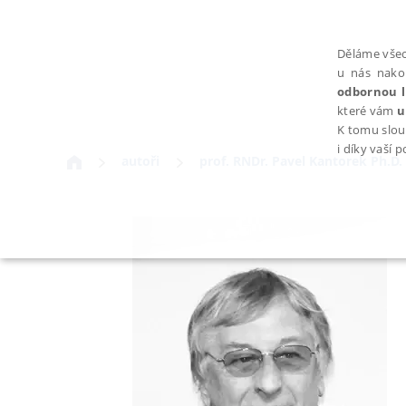
Děláme všec
u nás nako
odbornou l
které vám
u
K tomu slou
i díky vaší 
autoři
prof. RNDr. Pavel Kantorek Ph.D.
NEZBYTNÉ
Nezbytně nutné soubory cookie umožňují základní funkce webovýc
Provider /