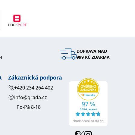
vit pomocí vložených skriptů Microsoft. Široce se věří, že se
ěpodobně použit jako pro správu stavu relace.
l používá webové stránky a jakoukoli reklamu, kterou koncový
DOPRAVA NAD
u pro interní analýzu.
H
999 KČ ZDARMA
ňuje nám komunikovat s uživatelem, který již dříve navštívil
A
Zákaznická podpora
+420 234 264 402
, zda prohlížeč návštěvníka webu podporuje soubory cookie.
info@grada.cz
l používá webové stránky a jakoukoli reklamu, kterou koncový
Po-Pá 8-18
 údaje o aktivitě na webu. Tato data mohou být odeslána k