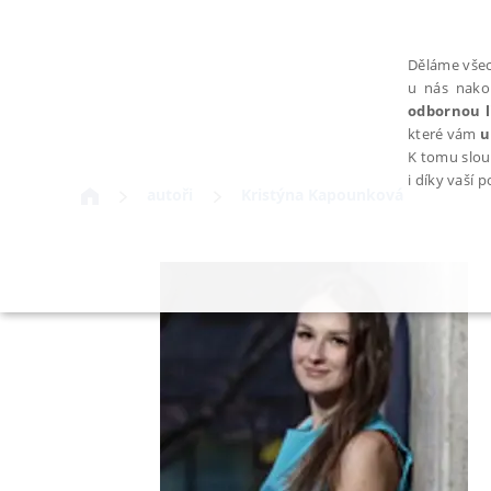
Děláme všec
u nás nako
odbornou l
které vám
u
K tomu slou
i díky vaší 
autoři
Kristýna Kapounková
NEZBYTNÉ
Nezbytně nutné soubory cookie umožňují základní funkce webovýc
Provider /