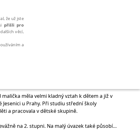
l, že už jste
si
přišli pro
dalších věcí,
 používáním a
AŘAZENÉ SOUBORY
 malička měla velmi kladný vztah k dětem a již v
esenici u Prahy. Při studiu střední školy
ěti a pracovala v dětské skupině.
řevážně na 2. stupni. Na malý úvazek také působí
bytně nutných souborů cookie správně používat.
e své práci se snaží neustále vzdělávat a své