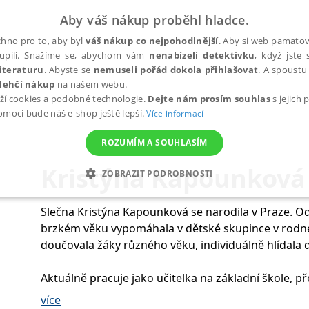
Aby váš nákup proběhl hladce.
hno pro to, aby byl
váš nákup co nejpohodlnější
. Aby si web pamatova
upili. Snažíme se, abychom vám
nenabízeli detektivku
, když jste 
iteraturu
. Abyste se
nemuseli pořád dokola přihlašovat
. A spoustu 
lehčí nákup
na našem webu.
ží cookies a podobné technologie.
Dejte nám prosím souhlas
s jejich
pomoci bude náš e-shop ještě lepší.
Více informací
ROZUMÍM A SOUHLASÍM
Kristýna Kapounková
ZOBRAZIT PODROBNOSTI
ANALYTICKÉ
MARKETINGOVÉ
FUNKČNÍ
NEZ
Slečna Kristýna Kapounková se narodila v Praze. Od
brzkém věku vypomáhala v dětské skupince v rodné J
doučovala žáky různého věku, individuálně hlídala d
Nezbytné
Analytické
Marketingové
Funkční
Nezařazené soubory
Aktuálně pracuje jako učitelka na základní škole, p
h stránek, jako je přihlášení uživatele a správa účtu. Webové stránky nelze bez nez
jako pedagožka na střední odborné škole sociální. V
více