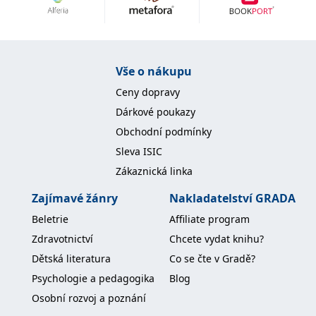
Nezbytné
Analytické
Marketingové
Funkční
Nezařazené soubory
Nezbytně nutné soubory cookie umožňují základní funkce webových
Vše o nákupu
stránek, jako je přihlášení uživatele a správa účtu. Webové stránky nelze
bez nezbytně nutných souborů cookie správně používat.
Ceny dopravy
Provider /
Dárkové poukazy
Název
Vyprší
Popis
Doména
Obchodní podmínky
CookieScriptConsent
1 měsíc
Tento soubor
CookieScript
Sleva ISIC
cookie
www.grada.cz
používá
Zákaznická linka
služba
Cookie-
Script.com k
Zajímavé žánry
Nakladatelství GRADA
zapamatování
předvoleb
Beletrie
Affiliate program
souhlasu se
soubory
Zdravotnictví
Chcete vydat knihu?
cookie
návštěvníků.
Dětská literatura
Co se čte v Gradě?
Je nutné, aby
banner
Psychologie a pedagogika
Blog
cookie
Cookie-
Osobní rozvoj a poznání
Script.com
fungoval