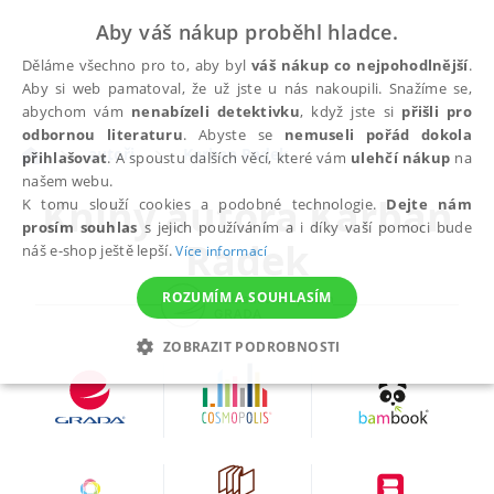
Aby váš nákup proběhl hladce.
Děláme všechno pro to, aby byl
váš nákup co nejpohodlnější
.
Aby si web pamatoval, že už jste u nás nakoupili. Snažíme se,
abychom vám
nenabízeli detektivku
, když jste si
přišli pro
odbornou literaturu
. Abyste se
nemuseli pořád dokola
autoři
Karban Radek
přihlašovat
. A spoustu dalších věcí, které vám
ulehčí nákup
na
našem webu.
Knihy autora
Karban
K tomu slouží cookies a podobné technologie.
Dejte nám
prosím souhlas
s jejich používáním a i díky vaší pomoci bude
Radek
náš e-shop ještě lepší.
Více informací
ROZUMÍM A SOUHLASÍM
ZOBRAZIT PODROBNOSTI
NEZBYTNÉ
ANALYTICKÉ
MARKETINGOVÉ
FUNKČNÍ
NEZAŘAZENÉ SOUBORY