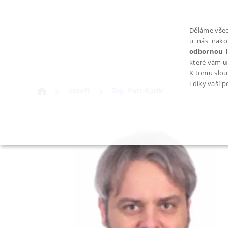
Děláme všec
u nás nako
odbornou l
které vám
u
K tomu slou
i díky vaší 
autoři
Ing. Petr Kazík
NEZBYTNÉ
Nezbytně nutné soubory cookie umožňují základní funkce webovýc
Provider /