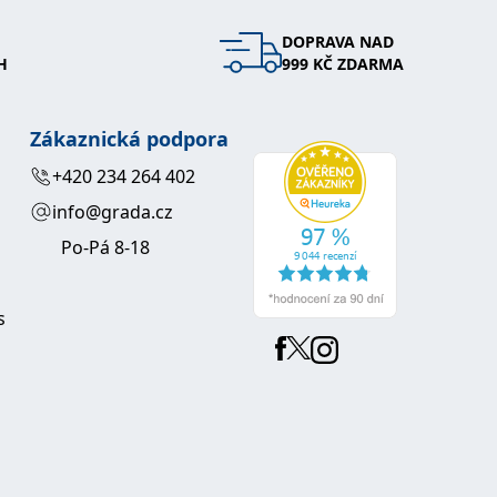
DOPRAVA NAD
vit pomocí vložených skriptů Microsoft. Široce se věří, že se
H
999 KČ ZDARMA
ěpodobně použit jako pro správu stavu relace.
Zákaznická podpora
l používá webové stránky a jakoukoli reklamu, kterou koncový
+420 234 264 402
u pro interní analýzu.
info@grada.cz
Po-Pá 8-18
ňuje nám komunikovat s uživatelem, který již dříve navštívil
s
, zda prohlížeč návštěvníka webu podporuje soubory cookie.
l používá webové stránky a jakoukoli reklamu, kterou koncový
 údaje o aktivitě na webu. Tato data mohou být odeslána k