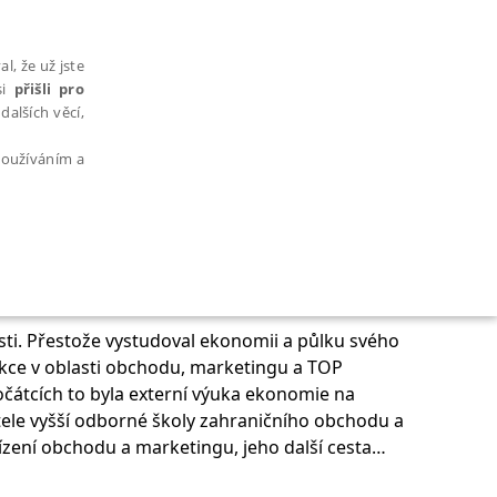
l, že už jste
si
přišli pro
dalších věcí,
 používáním a
AŘAZENÉ SOUBORY
sti. Přestože vystudoval ekonomii a půlku svého
kce v oblasti obchodu, marketingu a TOP
čátcích to byla externí výuka ekonomie na
itele vyšší odborné školy zahraničního obchodu a
 řízení obchodu a marketingu, jeho další cesta
bytně nutných souborů cookie správně používat.
lávací společnosti AHRA. Se svou společností