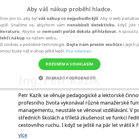
Aby váš nákup proběhl hladce.
hno pro to, aby byl
váš nákup co nejpohodlnější
. Aby si web pamatova
upili. Snažíme se, abychom vám
nenabízeli detektivku
, když jste 
iteraturu
. Abyste se
nemuseli pořád dokola přihlašovat
. A spoustu 
lehčí nákup
na našem webu.
ží cookies a podobné technologie.
Dejte nám prosím souhlas
s jejich
pomoci bude náš e-shop ještě lepší.
Více informací
ROZUMÍM A SOUHLASÍM
Ing. Petr Kazík
ZOBRAZIT PODROBNOSTI
ANALYTICKÉ
MARKETINGOVÉ
FUNKČNÍ
NEZ
Petr Kazík se věnuje pedagogické a lektorské činno
profesního života vykonával různé manažerské fun
managementu, neustále se věnoval vzdělávání. V po
Nezbytné
Analytické
Marketingové
Funkční
Nezařazené soubory
středních školách a tříletá zkušenost ve funkci řed
cestovního ruchu. I když se ještě na pár let vrátil k
h stránek, jako je přihlášení uživatele a správa účtu. Webové stránky nelze bez nez
směřovala před třinácti lety k založení vlastní vzdě
více