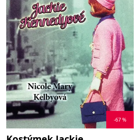
Nezbytné
Analytické
Marketingové
Funkční
Nezařazené soubory
Nezbytně nutné soubory cookie umožňují základní funkce webových
stránek, jako je přihlášení uživatele a správa účtu. Webové stránky nelze
bez nezbytně nutných souborů cookie správně používat.
Provider /
Název
Vyprší
Popis
Doména
CookieScriptConsent
1 měsíc
Tento soubor
CookieScript
cookie
www.grada.cz
používá
služba
Cookie-
Script.com k
zapamatování
předvoleb
souhlasu se
soubory
cookie
návštěvníků.
Je nutné, aby
-67 %
banner
cookie
Cookie-
Script.com
Kostýmek Jackie
fungoval