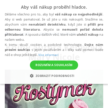
Aby váš nákup proběhl hladce.
Děláme všechno pro to, aby byl
váš nákup co nejpohodlnější
.
Aby si web pamatoval, že už jste u nás nakoupili. Snažíme se,
abychom vám
nenabízeli detektivku
, když jste si
přišli pro
odbornou literaturu
. Abyste se
nemuseli pořád dokola
autoři
Kelbyová Mary Nicole
přihlašovat
. A spoustu dalších věcí, které vám
ulehčí nákup
na
našem webu.
Knihy autora
Kelbyová
K tomu slouží cookies a podobné technologie.
Dejte nám
prosím souhlas
s jejich používáním a i díky vaší pomoci bude
Mary Nicole
náš e-shop ještě lepší.
Více informací
ROZUMÍM A SOUHLASÍM
ZOBRAZIT PODROBNOSTI
NEZBYTNÉ
ANALYTICKÉ
MARKETINGOVÉ
FUNKČNÍ
NEZAŘAZENÉ SOUBORY