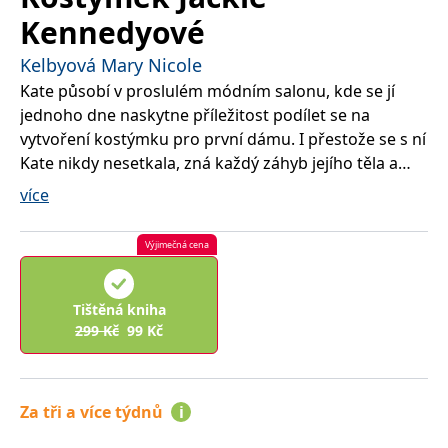
správně.
Kennedyové
PHPSESSID
Zavřením
Cookie
PHP.net
prohlížeče
generovaný
www.bambook.cz
Kelbyová Mary Nicole
aplikacemi
založenými
Kate působí v proslulém módním salonu, kde se jí
na jazyce
PHP. Toto je
jednoho dne naskytne příležitost podílet se na
univerzální
identifikátor
vytvoření kostýmku pro první dámu. I přestože se s ní
používaný k
Kate nikdy nesetkala, zná každý záhyb jejího těla a
udržování
proměnných
snaží se objednávku na růžový kostýmek dovést k
relací
více
uživatelů.
naprosté dokonalosti. Sama žije v iluzích o
Obvykle se
jedná o
spokojeném a přepychovém životě první dámy, o
náhodně
Výjimečná cena
společenském postavení i životě ve vyšších sférách.
vygenerované
číslo, jeho
Až po tragických událostech onoho listopadového
použití může
být specifické
dne roku 1963 si uvědomí, že skutečné štěstí spočívá
Tištěná kniha
pro daný
často v těch nejběžnějších a nejobyčejnějších věcech.
299
Kč
99
Kč
web, ale
dobrým
příkladem je
udržování
přihlášeného
stavu
Za tři a více týdnů
i
uživatele mezi
stránkami.