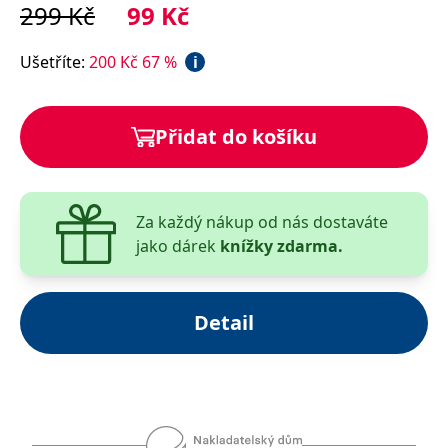
299
Kč
99
Kč
__cf_bm
30 minut
Tento soubor
Cloudflare Inc.
cookie se
.heureka.cz
používá k
rozlišení mezi
Ušetříte
:
200
Kč
67
%
i
lidmi a
roboty. To je
pro web
přínosné, aby
bylo možné
Přidat do košíku
podávat
platné zprávy
o používání
jejich
webových
stránek.
Za každý nákup od nás dostaváte
CookieConsent
1 rok
Tento soubor
Cybot A/S
jako dárek
knížky zdarma.
cookie ukládá
www.bambook.cz
stav souhlasu
uživatele se
soubory
cookie pro
Detail
aktuální
doménu.
G_ENABLED_IDPS
1 rok 1
Slouží k
Google LLC
měsíc
přihlášení
.www.grada.cz
pomocí
Google
ASP.NET_SessionId
Zavřením
Tento soubor
Microsoft
prohlížeče
cookie
Corporation