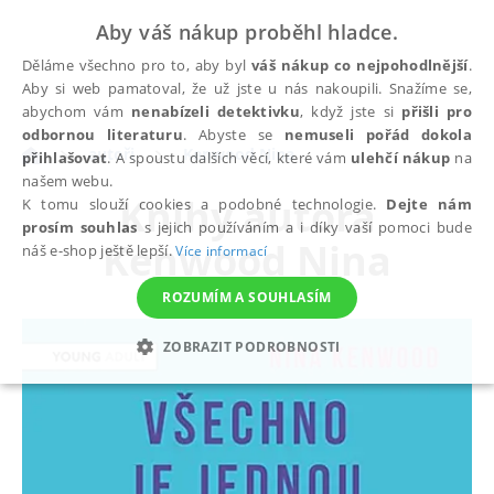
Aby váš nákup proběhl hladce.
Děláme všechno pro to, aby byl
váš nákup co nejpohodlnější
.
Aby si web pamatoval, že už jste u nás nakoupili. Snažíme se,
abychom vám
nenabízeli detektivku
, když jste si
přišli pro
odbornou literaturu
. Abyste se
nemuseli pořád dokola
autoři
Kenwood Nina
přihlašovat
. A spoustu dalších věcí, které vám
ulehčí nákup
na
našem webu.
Knihy autora
K tomu slouží cookies a podobné technologie.
Dejte nám
prosím souhlas
s jejich používáním a i díky vaší pomoci bude
Kenwood Nina
náš e-shop ještě lepší.
Více informací
ROZUMÍM A SOUHLASÍM
ZOBRAZIT PODROBNOSTI
NEZBYTNÉ
ANALYTICKÉ
MARKETINGOVÉ
FUNKČNÍ
NEZAŘAZENÉ SOUBORY