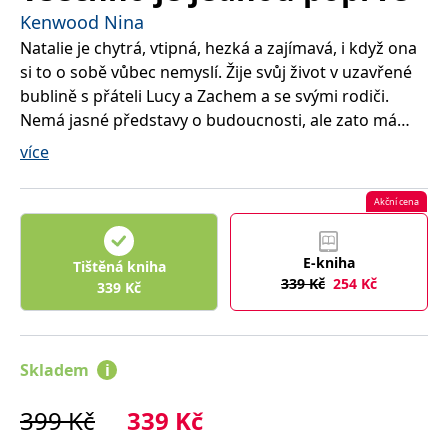
správně.
Kenwood Nina
PHPSESSID
Zavřením
Cookie
PHP.net
Natalie je chytrá, vtipná, hezká a zajímavá, i když ona
prohlížeče
generovaný
www.bambook.cz
aplikacemi
si to o sobě vůbec nemyslí. Žije svůj život v uzavřené
založenými
na jazyce
bublině s přáteli Lucy a Zachem a se svými rodiči.
PHP. Toto je
Nemá jasné představy o budoucnosti, ale zato má
univerzální
identifikátor
spoustu snů. A najednou se všechno začne hroutit –
používaný k
více
udržování
rodiče jí zčistajasna oznámí svůj rozchod a její dva
proměnných
relací
nejlepší přátelé se do sebe zamilují. Ale všechny velké
uživatelů.
Akční cena
změny nejsou jen k horšímu. Natalii totiž potká
Obvykle se
jedná o
nečekaná láska…
náhodně
vygenerované
E-kniha
Tištěná kniha
číslo, jeho
339
Kč
254
Kč
339
Kč
použití může
být specifické
pro daný
web, ale
dobrým
příkladem je
Skladem
i
udržování
přihlášeného
stavu
399
Kč
339
Kč
uživatele mezi
stránkami.