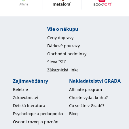
Nezbytné
Analytické
Marketingové
Funkční
Nezařazené soubory
Nezbytně nutné soubory cookie umožňují základní funkce webových
Vše o nákupu
stránek, jako je přihlášení uživatele a správa účtu. Webové stránky nelze
bez nezbytně nutných souborů cookie správně používat.
Ceny dopravy
Provider /
Dárkové poukazy
Název
Vyprší
Popis
Doména
Obchodní podmínky
CookieScriptConsent
1 měsíc
Tento soubor
CookieScript
Sleva ISIC
cookie
www.grada.cz
používá
Zákaznická linka
služba
Cookie-
Script.com k
Zajímavé žánry
Nakladatelství GRADA
zapamatování
předvoleb
Beletrie
Affiliate program
souhlasu se
soubory
Zdravotnictví
Chcete vydat knihu?
cookie
návštěvníků.
Dětská literatura
Co se čte v Gradě?
Je nutné, aby
banner
Psychologie a pedagogika
Blog
cookie
Cookie-
Osobní rozvoj a poznání
Script.com
fungoval