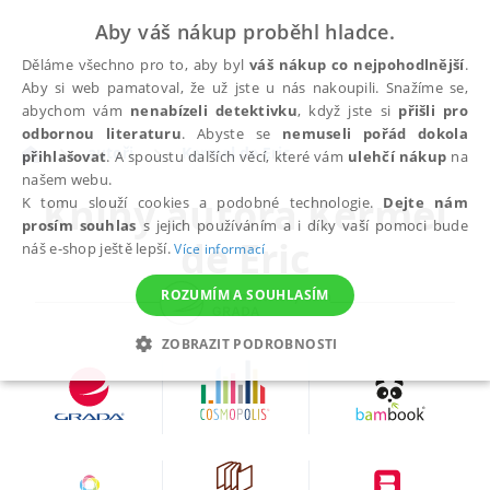
Aby váš nákup proběhl hladce.
Děláme všechno pro to, aby byl
váš nákup co nejpohodlnější
.
Aby si web pamatoval, že už jste u nás nakoupili. Snažíme se,
abychom vám
nenabízeli detektivku
, když jste si
přišli pro
odbornou literaturu
. Abyste se
nemuseli pořád dokola
autoři
Kermel de Eric
přihlašovat
. A spoustu dalších věcí, které vám
ulehčí nákup
na
našem webu.
Knihy autora
Kermel
K tomu slouží cookies a podobné technologie.
Dejte nám
prosím souhlas
s jejich používáním a i díky vaší pomoci bude
de Eric
náš e-shop ještě lepší.
Více informací
ROZUMÍM A SOUHLASÍM
ZOBRAZIT PODROBNOSTI
NEZBYTNÉ
ANALYTICKÉ
MARKETINGOVÉ
FUNKČNÍ
NEZAŘAZENÉ SOUBORY