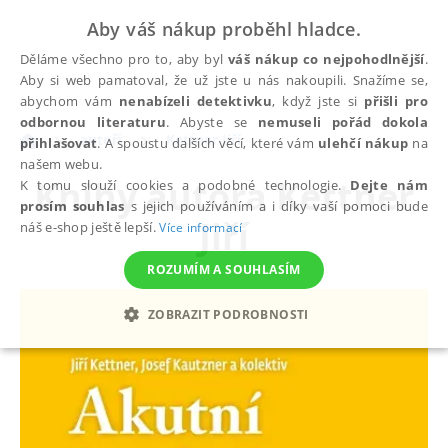
Aby váš nákup proběhl hladce.
Děláme všechno pro to, aby byl
váš nákup co nejpohodlnější
.
Aby si web pamatoval, že už jste u nás nakoupili. Snažíme se,
abychom vám
nenabízeli detektivku
, když jste si
přišli pro
odbornou literaturu
. Abyste se
nemuseli pořád dokola
autoři
Kettner Jiří
přihlašovat
. A spoustu dalších věcí, které vám
ulehčí nákup
na
našem webu.
Knihy autora
Kettner
K tomu slouží cookies a podobné technologie.
Dejte nám
prosím souhlas
s jejich používáním a i díky vaší pomoci bude
Jiří
náš e-shop ještě lepší.
Více informací
ROZUMÍM A SOUHLASÍM
ZOBRAZIT PODROBNOSTI
NEZBYTNÉ
ANALYTICKÉ
MARKETINGOVÉ
FUNKČNÍ
NEZAŘAZENÉ SOUBORY