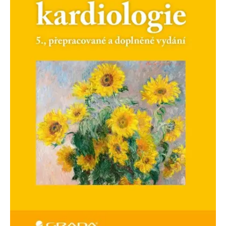
Nezbytné
Analytické
Marketingové
Funkční
Nezařazené soubory
Nezbytně nutné soubory cookie umožňují základní funkce webových
stránek, jako je přihlášení uživatele a správa účtu. Webové stránky nelze
bez nezbytně nutných souborů cookie správně používat.
Provider /
Název
Vyprší
Popis
Doména
CookieScriptConsent
1 měsíc
Tento soubor
CookieScript
cookie
www.grada.cz
používá
služba
Cookie-
Script.com k
zapamatování
předvoleb
souhlasu se
soubory
cookie
návštěvníků.
Je nutné, aby
banner
cookie
Cookie-
Script.com
fungoval