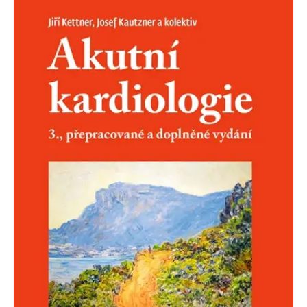
koncový uživatel používá
webové stránky a
jakoukoli reklamu,
kterou koncový uživatel
mohl vidět před
návštěvou uvedeného
webu.
MR
7 dní
Toto je soubor cookie
Microsoft
první strany společnosti
Corporation
Microsoft MSN, který
.c.bing.com
používáme k měření
používání webu pro
interní analýzu.
_uetvid
1 rok
Toto je soubor cookie
Microsoft
využívaný společností
Corporation
Microsoft Bing Ads a je
.grada.cz
sledovacím souborem
cookie. Umožňuje nám
komunikovat s
uživatelem, který již dříve
navštívil náš web.
test_cookie
15 minut
Tento soubor cookie
Google LLC
nastavuje společnost
.doubleclick.net
DoubleClick (kterou
vlastní společnost
Google), aby zjistila, zda
prohlížeč návštěvníka
webu podporuje
soubory cookie.