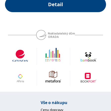
Detail
I ve třetím vydání Akutní kardiologie editoři zachovali
praktický formát s heslovitým uspořádáním textu s
důrazem na přehledné tabulky, schémata a obrázky.
Snahou je, aby se čtenář rychle a srozumitelně
orientoval v diagnostice, diferenciální diagnostice,
vyšetřovacích metodách a základní i následné léčbě
akutních stavů v kardiovaskulární medicíně. Tento,
především klinicky zaměřený pomocník je určen
nejen lékařům a sestrám pracujícím na koronárních
jednotkách, jednotkách intenzivní péče, urgentních
příjmech nemocnice, ale i lékařům na interních
odděleních a všem, kdo mají zájem o kardiologii a
intenzivní péči.
Vše o nákupu
Ceny dopravy