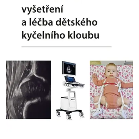
Nezbytné
Analytické
Marketingové
Funkční
Nezařazené soubory
Nezbytně nutné soubory cookie umožňují základní funkce webových
stránek, jako je přihlášení uživatele a správa účtu. Webové stránky nelze
bez nezbytně nutných souborů cookie správně používat.
Provider /
Název
Vyprší
Popis
Doména
CookieScriptConsent
1 měsíc
Tento soubor
CookieScript
cookie
www.grada.cz
používá
služba
Cookie-
Script.com k
zapamatování
předvoleb
souhlasu se
soubory
cookie
návštěvníků.
Je nutné, aby
banner
cookie
Cookie-
Script.com
fungoval