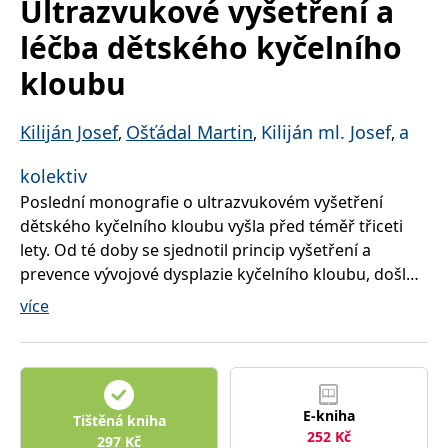
Ultrazvukové vyšetření a
správně.
léčba dětského kyčelního
PHPSESSID
Zavřením
Cookie
PHP.net
prohlížeče
generovaný
www.bambook.cz
aplikacemi
kloubu
založenými
na jazyce
PHP. Toto je
univerzální
Kiliján Josef
Ošťádal Martin
Kiliján ml. Josef
a
,
,
,
identifikátor
používaný k
udržování
kolektiv
proměnných
relací
Poslední monografie o ultrazvukovém vyšetření
uživatelů.
Obvykle se
dětského kyčelního kloubu vyšla před téměř třiceti
jedná o
náhodně
lety. Od té doby se sjednotil princip vyšetření a
vygenerované
prevence vývojové dysplazie kyčelního kloubu, došlo
číslo, jeho
použití může
k výraznému snížení rtg expozice u dětí a rovněž díky
být specifické
více
pro daný
včasné diagnostice ke značnému snížení nutných
web, ale
operačních zákroků.
dobrým
příkladem je
Léčba a prevence vrozených a vývojových vad
udržování
přihlášeného
kyčelního kloubu u dětí má v naší zemi dlouholetou
stavu
uživatele mezi
E-kniha
tradici. Systém současných kontrol, tzv. systém
Tištěná kniha
stránkami.
252
Kč
trojího síta, je jedním z nejpropracovanějších
297
Kč