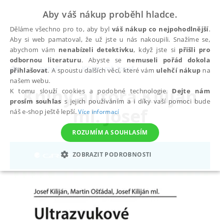
Aby váš nákup proběhl hladce.
Děláme všechno pro to, aby byl
váš nákup co nejpohodlnější
.
Aby si web pamatoval, že už jste u nás nakoupili. Snažíme se,
abychom vám
nenabízeli detektivku
, když jste si
přišli pro
odbornou literaturu
. Abyste se
nemuseli pořád dokola
autoři
Kiliján ml. Josef
přihlašovat
. A spoustu dalších věcí, které vám
ulehčí nákup
na
našem webu.
Knihy autora
Kiliján
K tomu slouží cookies a podobné technologie.
Dejte nám
prosím souhlas
s jejich používáním a i díky vaší pomoci bude
ml. Josef
náš e-shop ještě lepší.
Více informací
ROZUMÍM A SOUHLASÍM
ZOBRAZIT PODROBNOSTI
NEZBYTNÉ
ANALYTICKÉ
MARKETINGOVÉ
FUNKČNÍ
NEZAŘAZENÉ SOUBORY