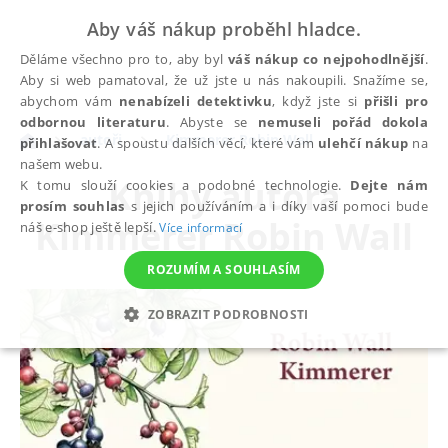
Aby váš nákup proběhl hladce.
Děláme všechno pro to, aby byl
váš nákup co nejpohodlnější
.
Aby si web pamatoval, že už jste u nás nakoupili. Snažíme se,
abychom vám
nenabízeli detektivku
, když jste si
přišli pro
odbornou literaturu
. Abyste se
nemuseli pořád dokola
autoři
Kimmerer Robin Wall
přihlašovat
. A spoustu dalších věcí, které vám
ulehčí nákup
na
našem webu.
Knihy autora
K tomu slouží cookies a podobné technologie.
Dejte nám
prosím souhlas
s jejich používáním a i díky vaší pomoci bude
Kimmerer Robin Wall
náš e-shop ještě lepší.
Více informací
ROZUMÍM A SOUHLASÍM
ZOBRAZIT PODROBNOSTI
NEZBYTNÉ
ANALYTICKÉ
MARKETINGOVÉ
FUNKČNÍ
NEZAŘAZENÉ SOUBORY