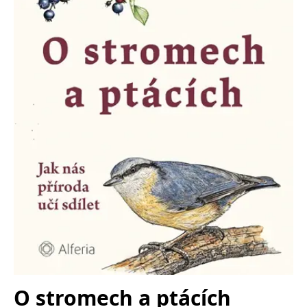
Nezbytné
Analytické
Marketingové
Funkční
Nezařazené soubory
Nezbytně nutné soubory cookie umožňují základní funkce webových
stránek, jako je přihlášení uživatele a správa účtu. Webové stránky nelze
bez nezbytně nutných souborů cookie správně používat.
Provider /
Název
Vyprší
Popis
Doména
CookieScriptConsent
1 měsíc
Tento soubor
CookieScript
cookie
www.grada.cz
používá
služba
Cookie-
Script.com k
zapamatování
předvoleb
souhlasu se
soubory
cookie
návštěvníků.
Je nutné, aby
banner
cookie
Cookie-
O stromech a ptácích
Script.com
fungoval