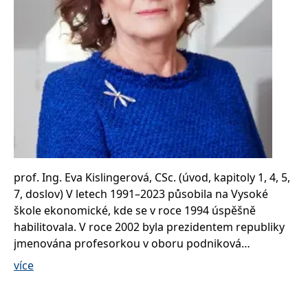
Nezbytné
Analytické
Marketingové
Funkční
Nezařazené soubory
Nezbytně nutné soubory cookie umožňují základní funkce webových
stránek, jako je přihlášení uživatele a správa účtu. Webové stránky nelze
bez nezbytně nutných souborů cookie správně používat.
Provider /
Název
Vyprší
Popis
Doména
CookieScriptConsent
1 měsíc
Tento soubor
CookieScript
cookie
www.grada.cz
používá
služba
prof. Ing. Eva Kislingerová, CSc. (úvod, kapitoly 1, 4, 5,
Cookie-
Script.com k
7, doslov) V letech 1991–2023 působila na Vysoké
zapamatování
předvoleb
škole ekonomické, kde se v roce 1994 úspěšně
souhlasu se
habilitovala. V roce 2002 byla prezidentem republiky
soubory
cookie
jmenována profesorkou v oboru podniková
návštěvníků.
Je nutné, aby
ekonomika a management. Prošla pozicí asistentky,
více
banner
cookie
vedoucí katedry a krátce zastávala funkci děkanky.
Cookie-
Děkan Podnikohospodářské fakulty VŠE v Praze jí v
Script.com
fungoval