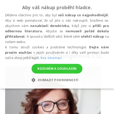
Aby váš nákup proběhl hladce.
Děláme všechno pro to, aby byl
váš nákup co nejpohodlnější
.
Aby si web pamatoval, že už jste u nás nakoupili. Snažíme se,
abychom vám
nenabízeli detektivku
, když jste si
přišli pro
odbornou literaturu
. Abyste se
nemuseli pořád dokola
autoři
Prof. Ing. Eva Kislingerová CSc.
přihlašovat
. A spoustu dalších věcí, které vám
ulehčí nákup
na
našem webu.
K tomu slouží cookies a podobné technologie.
Dejte nám
prosím souhlas
s jejich používáním a i díky vaší pomoci bude
Prof. Ing. Eva Kislingerová CSc.
náš e-shop ještě lepší.
Více informací
ROZUMÍM A SOUHLASÍM
ZOBRAZIT PODROBNOSTI
NEZBYTNÉ
ANALYTICKÉ
MARKETINGOVÉ
FUNKČNÍ
NEZAŘAZENÉ SOUBORY