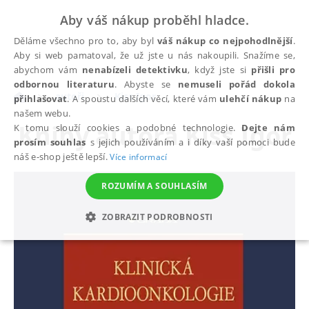
Aby váš nákup proběhl hladce.
Děláme všechno pro to, aby byl
váš nákup co nejpohodlnější
.
Aby si web pamatoval, že už jste u nás nakoupili. Snažíme se,
abychom vám
nenabízeli detektivku
, když jste si
přišli pro
odbornou literaturu
. Abyste se
nemuseli pořád dokola
autoři
Kiss Igor
přihlašovat
. A spoustu dalších věcí, které vám
ulehčí nákup
na
našem webu.
Knihy autora
Kiss Igor
K tomu slouží cookies a podobné technologie.
Dejte nám
prosím souhlas
s jejich používáním a i díky vaší pomoci bude
náš e-shop ještě lepší.
Více informací
ROZUMÍM A SOUHLASÍM
ZOBRAZIT PODROBNOSTI
NEZBYTNÉ
ANALYTICKÉ
MARKETINGOVÉ
FUNKČNÍ
NEZAŘAZENÉ SOUBORY