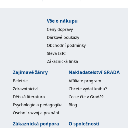
diagnostických a léčebných postupů, ale i jako ryze
praktický návod jak postupovat v případě cíleně či
náhodně zjištěného maligního jaterního ložiska.Takto
Vše o nákupu
strukturovaná a pojatá monografie najde své místo v
Ceny dopravy
knihovně nejen odborníků zabývajících se
Dárkové poukazy
bezprostředně příslušnou problematikou – tedy
Obchodní podmínky
onkologa, gastroenterologa, intervenčního radiologa,
patologa, chirurga, ale i u širší odborné
Sleva ISIC
veřejnosti.Text je doplněný bohatou originální
Zákaznická linka
obrazovou dokumentací (na 800 jednotlivých
Zajímavé žánry
Nakladatelství GRADA
obrázků).
Beletrie
Affiliate program
Zdravotnictví
Chcete vydat knihu?
Dětská literatura
Co se čte v Gradě?
Psychologie a pedagogika
Blog
Osobní rozvoj a poznání
Zákaznická podpora
O společnosti