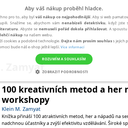
Aby váš nákup proběhl hladce.
hno pro to, aby byl
váš nákup co nejpohodlnější
. Aby si web pamatova
upili. Snažíme se, abychom vám
nenabízeli detektivku
, když jste 
iteraturu
. Abyste se
nemuseli pořád dokola přihlašovat
. A spoustu 
lehčí nákup
na našem webu.
ží cookies a podobné technologie.
Dejte nám prosím souhlas
s jejich
pomoci bude náš e-shop ještě lepší.
Více informací
ROZUMÍM A SOUHLASÍM
M. Zamyat
ZOBRAZIT PODROBNOSTI
ANALYTICKÉ
MARKETINGOVÉ
FUNKČNÍ
NEZ
100 kreativních metod a her 
workshopy
Nezbytné
Analytické
Marketingové
Funkční
Nezařazené soubory
Klein M. Zamyat
Knížka přináší 100 atraktivních metod, her a nápadů na s
h stránek, jako je přihlášení uživatele a správa účtu. Webové stránky nelze bez nez
nadchnou účastníky a zvýší efektivitu vzdělávání. Široké 