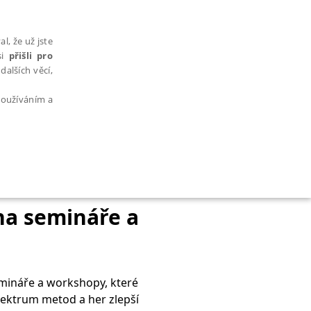
l, že už jste
si
přišli pro
dalších věcí,
 používáním a
AŘAZENÉ SOUBORY
na semináře a
emináře a workshopy, které
bytně nutných souborů cookie správně používat.
spektrum metod a her zlepší