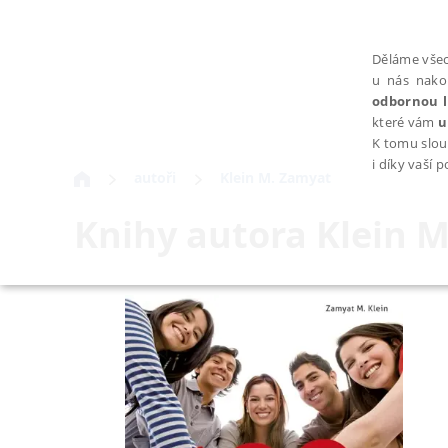
Děláme všec
u nás nako
odbornou l
které vám
u
K tomu slou
i díky vaší 
autoři
Klein M. Zamyat
Knihy autora
Klein 
NEZBYTNÉ
Nezbytně nutné soubory cookie umožňují základní funkce webovýc
Provider /