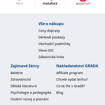
Nezbytné
Analytické
Marketingové
Funkční
Nezařazené soubory
Nezbytně nutné soubory cookie umožňují základní funkce webových
Vše o nákupu
stránek, jako je přihlášení uživatele a správa účtu. Webové stránky nelze
bez nezbytně nutných souborů cookie správně používat.
Ceny dopravy
Provider /
Dárkové poukazy
Název
Vyprší
Popis
Doména
Obchodní podmínky
CookieScriptConsent
1 měsíc
Tento soubor
CookieScript
Sleva ISIC
cookie
www.grada.cz
používá
Zákaznická linka
služba
Cookie-
Script.com k
Zajímavé žánry
Nakladatelství GRADA
zapamatování
předvoleb
Beletrie
Affiliate program
souhlasu se
soubory
Zdravotnictví
Chcete vydat knihu?
cookie
návštěvníků.
Dětská literatura
Co se čte v Gradě?
Je nutné, aby
banner
Psychologie a pedagogika
Blog
cookie
Cookie-
Osobní rozvoj a poznání
Script.com
fungoval