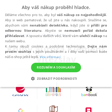
Aby váš nákup proběhl hladce.
Děláme všechno pro to, aby byl
váš nákup co nejpohodlnější
.
Aby si web pamatoval, že už jste u nás nakoupili. Snažíme se,
abychom vám
nenabízeli detektivku
, když jste si
přišli pro
odbornou literaturu
. Abyste se
nemuseli pořád dokola
autoři
Klement Vítězslav
přihlašovat
. A spoustu dalších věcí, které vám
ulehčí nákup
na
našem webu.
Knihy autora
Klement
K tomu slouží cookies a podobné technologie.
Dejte nám
prosím souhlas
s jejich používáním a i díky vaší pomoci bude
Vítězslav
náš e-shop ještě lepší.
Více informací
ROZUMÍM A SOUHLASÍM
ZOBRAZIT PODROBNOSTI
NEZBYTNÉ
ANALYTICKÉ
MARKETINGOVÉ
FUNKČNÍ
NEZAŘAZENÉ SOUBORY