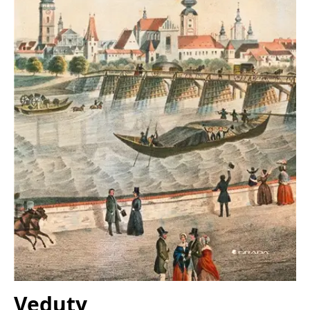
Nezbytné
Analytické
Marketingové
Funkční
Nezařazené soubory
Nezbytně nutné soubory cookie umožňují základní funkce webových
stránek, jako je přihlášení uživatele a správa účtu. Webové stránky nelze
bez nezbytně nutných souborů cookie správně používat.
Provider /
Název
Vyprší
Popis
Doména
CookieScriptConsent
1 měsíc
Tento soubor
CookieScript
cookie
www.grada.cz
používá
služba
Cookie-
Script.com k
zapamatování
předvoleb
souhlasu se
soubory
cookie
návštěvníků.
Je nutné, aby
banner
cookie
Cookie-
Script.com
Veduty
fungoval