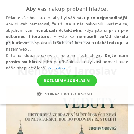
Aby váš nákup proběhl hladce.
Děláme všechno pro to, aby byl
váš nákup co nejpohodlnější
.
Aby si web pamatoval, že už jste u nás nakoupili. Snažíme se,
abychom vám
nenabízeli detektivku
, když jste si
přišli pro
odbornou literaturu
. Abyste se
nemuseli pořád dokola
autoři
Klenovský Jaroslav
přihlašovat
. A spoustu dalších věcí, které vám
ulehčí nákup
na
našem webu.
Knihy autora
K tomu slouží cookies a podobné technologie.
Dejte nám
prosím souhlas
s jejich používáním a i díky vaší pomoci bude
Klenovský Jaroslav
náš e-shop ještě lepší.
Více informací
ROZUMÍM A SOUHLASÍM
ZOBRAZIT PODROBNOSTI
NEZBYTNÉ
ANALYTICKÉ
MARKETINGOVÉ
FUNKČNÍ
NEZAŘAZENÉ SOUBORY