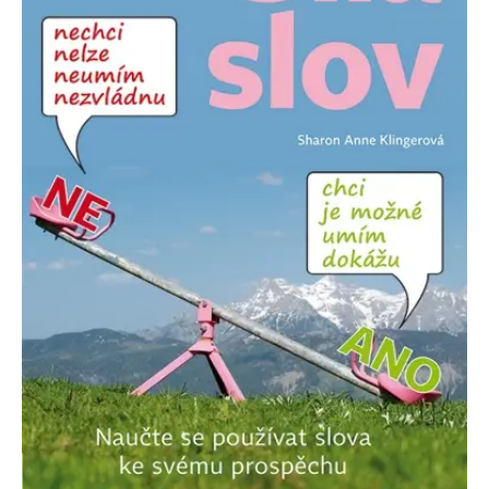
Nezbytné
Analytické
Marketingové
Funkční
Nezařazené soubory
Nezbytně nutné soubory cookie umožňují základní funkce webových
stránek, jako je přihlášení uživatele a správa účtu. Webové stránky nelze
bez nezbytně nutných souborů cookie správně používat.
Provider /
Název
Vyprší
Popis
Doména
CookieScriptConsent
1 měsíc
Tento soubor
CookieScript
cookie
www.grada.cz
používá
služba
Cookie-
Script.com k
zapamatování
předvoleb
souhlasu se
soubory
cookie
návštěvníků.
Je nutné, aby
banner
cookie
Cookie-
Script.com
fungoval