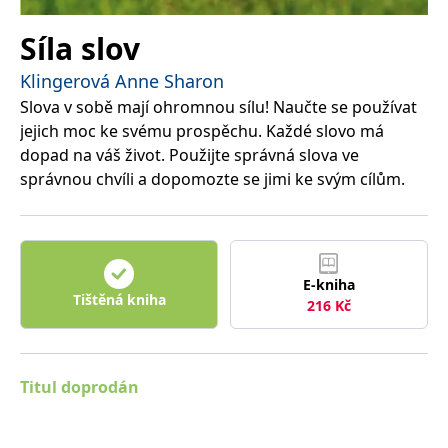
správně.
PHPSESSID
Zavřením
Cookie
Síla slov
PHP.net
prohlížeče
generovaný
www.bambook.cz
aplikacemi
Klingerová Anne Sharon
založenými
na jazyce
Slova v sobě mají ohromnou sílu! Naučte se používat
PHP. Toto je
univerzální
jejich moc ke svému prospěchu. Každé slovo má
identifikátor
používaný k
dopad na váš život. Použijte správná slova ve
udržování
proměnných
správnou chvíli a dopomozte se jimi ke svým cílům.
relací
uživatelů.
Obvykle se
jedná o
náhodně
vygenerované
číslo, jeho
E-kniha
použití může
Tištěná kniha
být specifické
216
Kč
pro daný
web, ale
dobrým
příkladem je
udržování
Titul doprodán
přihlášeného
stavu
uživatele mezi
stránkami.