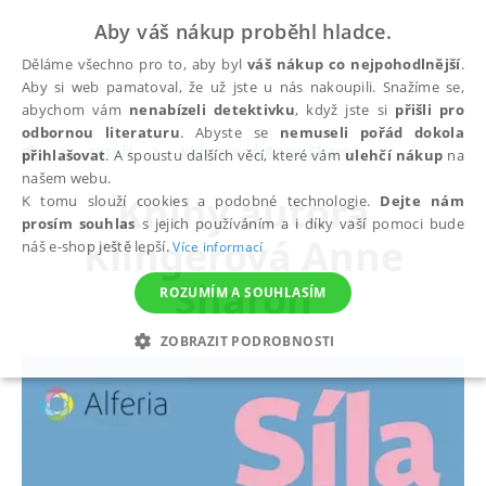
Aby váš nákup proběhl hladce.
Děláme všechno pro to, aby byl
váš nákup co nejpohodlnější
.
Aby si web pamatoval, že už jste u nás nakoupili. Snažíme se,
abychom vám
nenabízeli detektivku
, když jste si
přišli pro
odbornou literaturu
. Abyste se
nemuseli pořád dokola
autoři
Klingerová Anne Sharon
přihlašovat
. A spoustu dalších věcí, které vám
ulehčí nákup
na
našem webu.
Knihy autora
K tomu slouží cookies a podobné technologie.
Dejte nám
prosím souhlas
s jejich používáním a i díky vaší pomoci bude
Klingerová Anne
náš e-shop ještě lepší.
Více informací
Sharon
ROZUMÍM A SOUHLASÍM
ZOBRAZIT PODROBNOSTI
NEZBYTNÉ
ANALYTICKÉ
MARKETINGOVÉ
FUNKČNÍ
NEZAŘAZENÉ SOUBORY