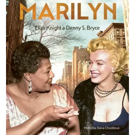
Nezbytné
Analytické
Marketingové
Funkční
Nezařazené soubory
Nezbytně nutné soubory cookie umožňují základní funkce webových
stránek, jako je přihlášení uživatele a správa účtu. Webové stránky nelze
bez nezbytně nutných souborů cookie správně používat.
Provider /
Název
Vyprší
Popis
Doména
CookieScriptConsent
1 měsíc
Tento soubor
CookieScript
cookie
www.grada.cz
používá
služba
Cookie-
Script.com k
zapamatování
předvoleb
souhlasu se
soubory
cookie
návštěvníků.
Je nutné, aby
banner
cookie
Cookie-
Script.com
fungoval