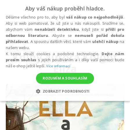
Aby váš nákup proběhl hladce.
Děláme všechno pro to, aby byl
váš nákup co nejpohodlnější
.
Aby si web pamatoval, že už jste u nás nakoupili. Snažíme se,
abychom vám
nenabízeli detektivku
, když jste si
přišli pro
odbornou literaturu
. Abyste se
nemuseli pořád dokola
autoři
Knight Eliza
přihlašovat
. A spoustu dalších věcí, které vám
ulehčí nákup
na
našem webu.
Knihy autora
Knight
K tomu slouží cookies a podobné technologie.
Dejte nám
prosím souhlas
s jejich používáním a i díky vaší pomoci bude
Eliza
náš e-shop ještě lepší.
Více informací
ROZUMÍM A SOUHLASÍM
ZOBRAZIT PODROBNOSTI
NEZBYTNÉ
ANALYTICKÉ
MARKETINGOVÉ
FUNKČNÍ
NEZAŘAZENÉ SOUBORY