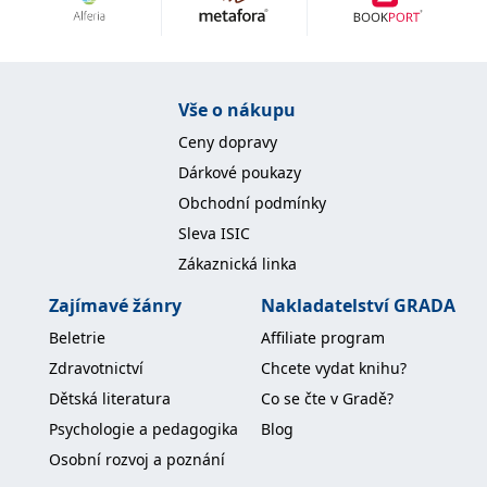
Nezbytné
Analytické
Marketingové
Funkční
Nezařazené soubory
Nezbytně nutné soubory cookie umožňují základní funkce webových
Vše o nákupu
stránek, jako je přihlášení uživatele a správa účtu. Webové stránky nelze
bez nezbytně nutných souborů cookie správně používat.
Ceny dopravy
Provider /
Dárkové poukazy
Název
Vyprší
Popis
Doména
Obchodní podmínky
CookieScriptConsent
1 měsíc
Tento soubor
CookieScript
Sleva ISIC
cookie
www.grada.cz
používá
Zákaznická linka
služba
Cookie-
Script.com k
Zajímavé žánry
Nakladatelství GRADA
zapamatování
předvoleb
Beletrie
Affiliate program
souhlasu se
soubory
Zdravotnictví
Chcete vydat knihu?
cookie
návštěvníků.
Dětská literatura
Co se čte v Gradě?
Je nutné, aby
banner
Psychologie a pedagogika
Blog
cookie
Cookie-
Osobní rozvoj a poznání
Script.com
fungoval