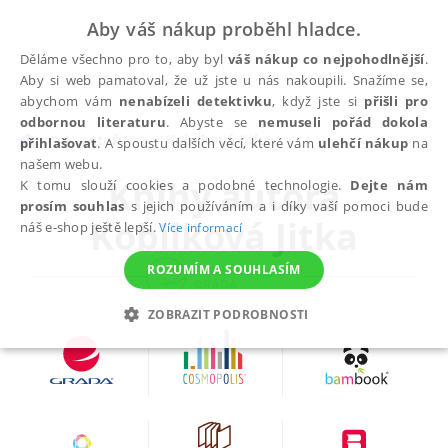
Aby váš nákup proběhl hladce.
Děláme všechno pro to, aby byl
váš nákup co nejpohodlnější
.
Aby si web pamatoval, že už jste u nás nakoupili. Snažíme se,
abychom vám
nenabízeli detektivku
, když jste si
přišli pro
odbornou literaturu
. Abyste se
nemuseli pořád dokola
autoři
Kobilková Jitka
přihlašovat
. A spoustu dalších věcí, které vám
ulehčí nákup
na
našem webu.
Knihy autora
K tomu slouží cookies a podobné technologie.
Dejte nám
prosím souhlas
s jejich používáním a i díky vaší pomoci bude
Kobilková Jitka
náš e-shop ještě lepší.
Více informací
ROZUMÍM A SOUHLASÍM
ZOBRAZIT PODROBNOSTI
NEZBYTNÉ
ANALYTICKÉ
MARKETINGOVÉ
FUNKČNÍ
NEZAŘAZENÉ SOUBORY