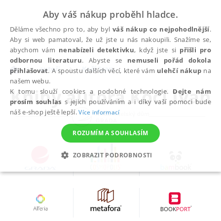
Aby váš nákup proběhl hladce.
Děláme všechno pro to, aby byl
váš nákup co nejpohodlnější
.
Aby si web pamatoval, že už jste u nás nakoupili. Snažíme se,
abychom vám
nenabízeli detektivku
, když jste si
přišli pro
odbornou literaturu
. Abyste se
nemuseli pořád dokola
autoři
Kočí Ivan
přihlašovat
. A spoustu dalších věcí, které vám
ulehčí nákup
na
našem webu.
Knihy autora
Kočí Ivan
K tomu slouží cookies a podobné technologie.
Dejte nám
prosím souhlas
s jejich používáním a i díky vaší pomoci bude
náš e-shop ještě lepší.
Více informací
ROZUMÍM A SOUHLASÍM
ZOBRAZIT PODROBNOSTI
NEZBYTNÉ
ANALYTICKÉ
MARKETINGOVÉ
FUNKČNÍ
NEZAŘAZENÉ SOUBORY