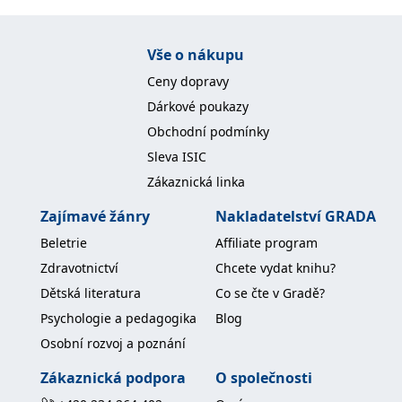
Nezbytné
Analytické
Marketingové
Funkční
Nezařazené soubory
Vše o nákupu
Ceny dopravy
Nezbytně nutné soubory cookie umožňují základní funkce webových
stránek, jako je přihlášení uživatele a správa účtu. Webové stránky nelze
Dárkové poukazy
bez nezbytně nutných souborů cookie správně používat.
Obchodní podmínky
Provider /
Název
Vyprší
Popis
Doména
Sleva ISIC
Zákaznická linka
CookieScriptConsent
1 měsíc
Tento soubor
CookieScript
cookie
www.grada.cz
používá
Zajímavé žánry
Nakladatelství GRADA
služba
Cookie-
Beletrie
Affiliate program
Script.com k
zapamatování
Zdravotnictví
Chcete vydat knihu?
předvoleb
souhlasu se
Dětská literatura
Co se čte v Gradě?
soubory
cookie
Psychologie a pedagogika
Blog
návštěvníků.
Je nutné, aby
Osobní rozvoj a poznání
banner
cookie
Cookie-
Zákaznická podpora
O společnosti
Script.com
fungoval