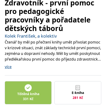
Zdravotník - první pomoc
správně.
pro pedagogické
PHPSESSID
Zavřením
Cookie
PHP.net
prohlížeče
generovaný
www.bambook.cz
aplikacemi
pracovníky a pořadatele
založenými
na jazyce
PHP. Toto je
dětských táborů
univerzální
identifikátor
používaný k
Kolek František
a kolektiv
,
udržování
Čtenář by měl po přečtení knihy umět přivolat pomoc
proměnných
relací
v krizové situaci, znát základy technické první pomoci,
uživatelů.
Obvykle se
zejména u dopravní nehody. Měl by umět poskytnout
jedná o
náhodně
předlékařskou první pomoc do příjezdu zdravotnické
vygenerované
záchranné služby u život ohrožujících stavů, jak
číslo, jeho
více
použití může
improvizovaně bez pomůcek, tak s běžné dostupným
být specifické
pro daný
materiálem – automatický externí defibrilátor, obsah
web, ale
autolékárničky, resuscitační maska.
dobrým
příkladem je
udržování
přihlášeného
E-kniha
Dále bude čtenář schopen u úrazů a běžných
Tištěná kniha
stavu
281
Kč
uživatele mezi
onemocnění schopen rozhodnout, zda zvolit domácí
331
Kč
stránkami.
léčbu, navštívit lékaře, či zda musí volat záchrannou