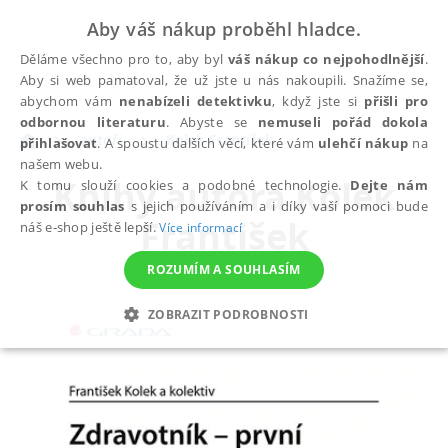
Aby váš nákup proběhl hladce.
Děláme všechno pro to, aby byl
váš nákup co nejpohodlnější
.
Aby si web pamatoval, že už jste u nás nakoupili. Snažíme se,
abychom vám
nenabízeli detektivku
, když jste si
přišli pro
odbornou literaturu
. Abyste se
nemuseli pořád dokola
autoři
Kolek František
přihlašovat
. A spoustu dalších věcí, které vám
ulehčí nákup
na
našem webu.
Knihy autora
Kolek
K tomu slouží cookies a podobné technologie.
Dejte nám
prosím souhlas
s jejich používáním a i díky vaší pomoci bude
František
náš e-shop ještě lepší.
Více informací
ROZUMÍM A SOUHLASÍM
ZOBRAZIT PODROBNOSTI
NEZBYTNÉ
ANALYTICKÉ
MARKETINGOVÉ
FUNKČNÍ
NEZAŘAZENÉ SOUBORY