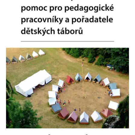
Nezbytné
Analytické
Marketingové
Funkční
Nezařazené soubory
Nezbytně nutné soubory cookie umožňují základní funkce webových
stránek, jako je přihlášení uživatele a správa účtu. Webové stránky nelze
bez nezbytně nutných souborů cookie správně používat.
Provider /
Název
Vyprší
Popis
Doména
CookieScriptConsent
1 měsíc
Tento soubor
CookieScript
cookie
www.grada.cz
používá
služba
Cookie-
Script.com k
zapamatování
předvoleb
souhlasu se
soubory
cookie
návštěvníků.
Je nutné, aby
banner
cookie
Cookie-
Script.com
fungoval