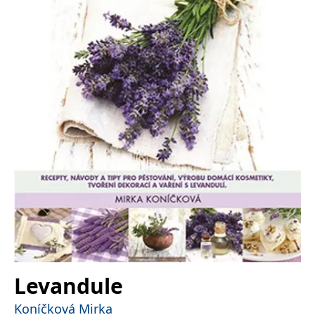
Nezbytné
Analytické
Marketingové
Funkční
Nezařazené soubory
Nezbytně nutné soubory cookie umožňují základní funkce webových
stránek, jako je přihlášení uživatele a správa účtu. Webové stránky nelze
bez nezbytně nutných souborů cookie správně používat.
Provider /
Název
Vyprší
Popis
Doména
CookieScriptConsent
1 měsíc
Tento soubor
CookieScript
cookie
www.grada.cz
používá
služba
Cookie-
Script.com k
zapamatování
předvoleb
souhlasu se
soubory
cookie
návštěvníků.
Je nutné, aby
banner
Levandule
cookie
Cookie-
Script.com
Koníčková Mirka
fungoval