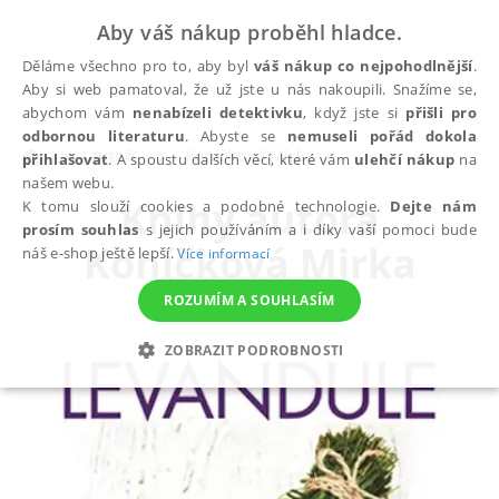
Aby váš nákup proběhl hladce.
Děláme všechno pro to, aby byl
váš nákup co nejpohodlnější
.
Aby si web pamatoval, že už jste u nás nakoupili. Snažíme se,
abychom vám
nenabízeli detektivku
, když jste si
přišli pro
odbornou literaturu
. Abyste se
nemuseli pořád dokola
autoři
Koníčková Mirka
přihlašovat
. A spoustu dalších věcí, které vám
ulehčí nákup
na
našem webu.
Knihy autora
K tomu slouží cookies a podobné technologie.
Dejte nám
prosím souhlas
s jejich používáním a i díky vaší pomoci bude
Koníčková Mirka
náš e-shop ještě lepší.
Více informací
ROZUMÍM A SOUHLASÍM
ZOBRAZIT PODROBNOSTI
NEZBYTNÉ
ANALYTICKÉ
MARKETINGOVÉ
FUNKČNÍ
NEZAŘAZENÉ SOUBORY