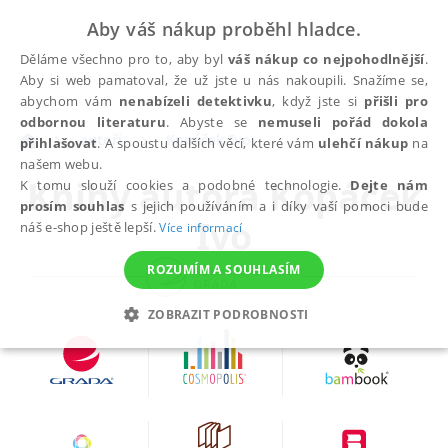
Aby váš nákup proběhl hladce.
Děláme všechno pro to, aby byl
váš nákup co nejpohodlnější
.
Aby si web pamatoval, že už jste u nás nakoupili. Snažíme se,
abychom vám
nenabízeli detektivku
, když jste si
přišli pro
odbornou literaturu
. Abyste se
nemuseli pořád dokola
autoři
Kopáček Ivo
přihlašovat
. A spoustu dalších věcí, které vám
ulehčí nákup
na
našem webu.
Knihy autora
Kopáček
K tomu slouží cookies a podobné technologie.
Dejte nám
prosím souhlas
s jejich používáním a i díky vaší pomoci bude
Ivo
náš e-shop ještě lepší.
Více informací
ROZUMÍM A SOUHLASÍM
ZOBRAZIT PODROBNOSTI
NEZBYTNÉ
ANALYTICKÉ
MARKETINGOVÉ
FUNKČNÍ
NEZAŘAZENÉ SOUBORY