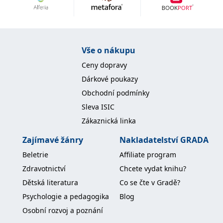
Nezbytné
Analytické
Marketingové
Funkční
Nezařazené soubory
Nezbytně nutné soubory cookie umožňují základní funkce webových
Vše o nákupu
stránek, jako je přihlášení uživatele a správa účtu. Webové stránky nelze
bez nezbytně nutných souborů cookie správně používat.
Ceny dopravy
Provider /
Dárkové poukazy
Název
Vyprší
Popis
Doména
Obchodní podmínky
CookieScriptConsent
1 měsíc
Tento soubor
CookieScript
Sleva ISIC
cookie
www.grada.cz
používá
Zákaznická linka
služba
Cookie-
Script.com k
Zajímavé žánry
Nakladatelství GRADA
zapamatování
předvoleb
Beletrie
Affiliate program
souhlasu se
soubory
Zdravotnictví
Chcete vydat knihu?
cookie
návštěvníků.
Dětská literatura
Co se čte v Gradě?
Je nutné, aby
banner
Psychologie a pedagogika
Blog
cookie
Cookie-
Osobní rozvoj a poznání
Script.com
fungoval