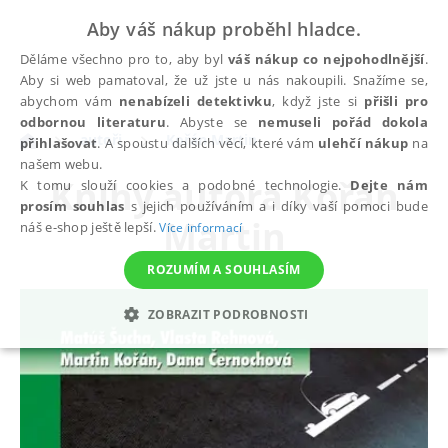
Aby váš nákup proběhl hladce.
Děláme všechno pro to, aby byl
váš nákup co nejpohodlnější
.
Aby si web pamatoval, že už jste u nás nakoupili. Snažíme se,
abychom vám
nenabízeli detektivku
, když jste si
přišli pro
odbornou literaturu
. Abyste se
nemuseli pořád dokola
autoři
Kořán Martin
přihlašovat
. A spoustu dalších věcí, které vám
ulehčí nákup
na
našem webu.
Knihy autora
Kořán
K tomu slouží cookies a podobné technologie.
Dejte nám
prosím souhlas
s jejich používáním a i díky vaší pomoci bude
Martin
náš e-shop ještě lepší.
Více informací
ROZUMÍM A SOUHLASÍM
ZOBRAZIT PODROBNOSTI
NEZBYTNÉ
ANALYTICKÉ
MARKETINGOVÉ
FUNKČNÍ
NEZAŘAZENÉ SOUBORY