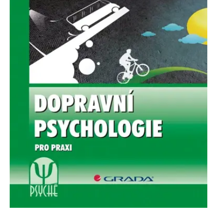
Nezbytné
Analytické
Marketingové
Funkční
Nezařazené soubory
Nezbytně nutné soubory cookie umožňují základní funkce webových
stránek, jako je přihlášení uživatele a správa účtu. Webové stránky nelze
bez nezbytně nutných souborů cookie správně používat.
Provider /
Název
Vyprší
Popis
Doména
CookieScriptConsent
1 měsíc
Tento soubor
CookieScript
cookie
www.grada.cz
používá
služba
Cookie-
Script.com k
zapamatování
předvoleb
souhlasu se
soubory
cookie
návštěvníků.
Je nutné, aby
banner
cookie
Cookie-
Script.com
fungoval