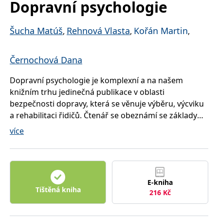
Dopravní psychologie
správně.
PHPSESSID
Zavřením
Cookie
PHP.net
prohlížeče
generovaný
www.bambook.cz
Šucha Matúš
Rehnová Vlasta
Kořán Martin
,
,
,
aplikacemi
založenými
na jazyce
PHP. Toto je
univerzální
Černochová Dana
identifikátor
používaný k
udržování
Dopravní psychologie je komplexní a na našem
proměnných
knižním trhu jedinečná publikace v oblasti
relací
uživatelů.
bezpečnosti dopravy, která se věnuje výběru, výcviku
Obvykle se
jedná o
a rehabilitaci řidičů. Čtenář se obeznámí se základy
náhodně
psychologické diagnostiky v oblasti dopravy, s
vygenerované
více
číslo, jeho
postupem dopravněpsychologického vyšetření,
použití může
být specifické
nezbytného k posouzení psychické způsobilosti pro
pro daný
web, ale
řízení, i s jeho legislativním rámcem, dále se věnuje
dobrým
osobnostním rysům problémových řidičů a
příkladem je
udržování
E-kniha
možnostem jejich rehabilitace. Kniha rovněž obsahuje
přihlášeného
Tištěná kniha
216
Kč
stavu
přehledný výčet psychodiagnostických metod v
uživatele mezi
dopravní psychologii včetně přístrojové diagnostiky.
stránkami.