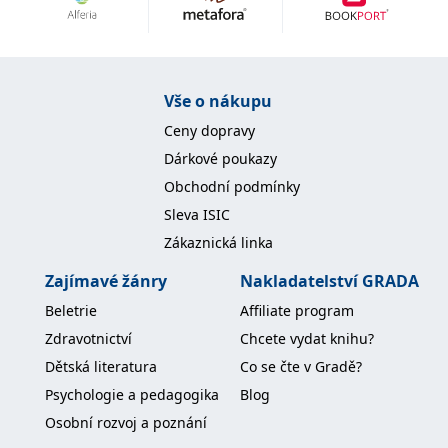
Nezbytné
Analytické
Marketingové
Funkční
Nezařazené soubory
Nezbytně nutné soubory cookie umožňují základní funkce webových
Vše o nákupu
stránek, jako je přihlášení uživatele a správa účtu. Webové stránky nelze
bez nezbytně nutných souborů cookie správně používat.
Ceny dopravy
Provider /
Dárkové poukazy
Název
Vyprší
Popis
Doména
Obchodní podmínky
CookieScriptConsent
1 měsíc
Tento soubor
CookieScript
Sleva ISIC
cookie
www.grada.cz
používá
Zákaznická linka
služba
Cookie-
Script.com k
Zajímavé žánry
Nakladatelství GRADA
zapamatování
předvoleb
Beletrie
Affiliate program
souhlasu se
soubory
Zdravotnictví
Chcete vydat knihu?
cookie
návštěvníků.
Dětská literatura
Co se čte v Gradě?
Je nutné, aby
banner
Psychologie a pedagogika
Blog
cookie
Cookie-
Osobní rozvoj a poznání
Script.com
fungoval