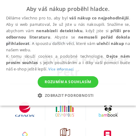
Aby váš nákup proběhl hladce.
Děláme všechno pro to, aby byl
váš nákup co nejpohodlnější
.
Aby si web pamatoval, že už jste u nás nakoupili. Snažíme se,
abychom vám
nenabízeli detektivku
, když jste si
přišli pro
odbornou literaturu
. Abyste se
nemuseli pořád dokola
autoři
Korbelář Petr
přihlašovat
. A spoustu dalších věcí, které vám
ulehčí nákup
na
našem webu.
Knihy autora
Korbelář
K tomu slouží cookies a podobné technologie.
Dejte nám
prosím souhlas
s jejich používáním a i díky vaší pomoci bude
Petr
náš e-shop ještě lepší.
Více informací
ROZUMÍM A SOUHLASÍM
ZOBRAZIT PODROBNOSTI
NEZBYTNÉ
ANALYTICKÉ
MARKETINGOVÉ
FUNKČNÍ
NEZAŘAZENÉ SOUBORY